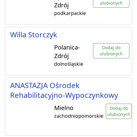
ulubionych
Zdrój
podkarpackie
Willa Storczyk
Polanica-
Dodaj do
ulubionych
Zdrój
dolnośląskie
ANASTAZJA Ośrodek
Rehabilitacyjno-Wypoczynkowy
Mielno
Dodaj do
ulubionych
zachodniopomorskie