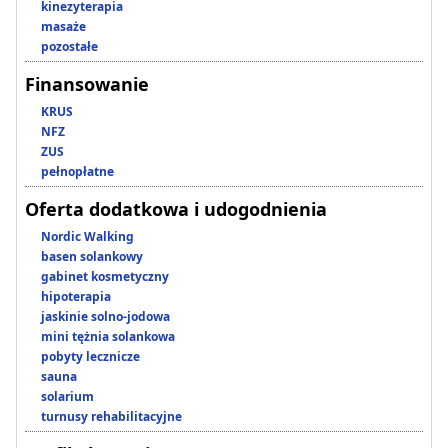
kinezyterapia
masaże
pozostałe
Finansowanie
KRUS
NFZ
ZUS
pełnopłatne
Oferta dodatkowa i udogodnienia
Nordic Walking
basen solankowy
gabinet kosmetyczny
hipoterapia
jaskinie solno-jodowa
mini tężnia solankowa
pobyty lecznicze
sauna
solarium
turnusy rehabilitacyjne