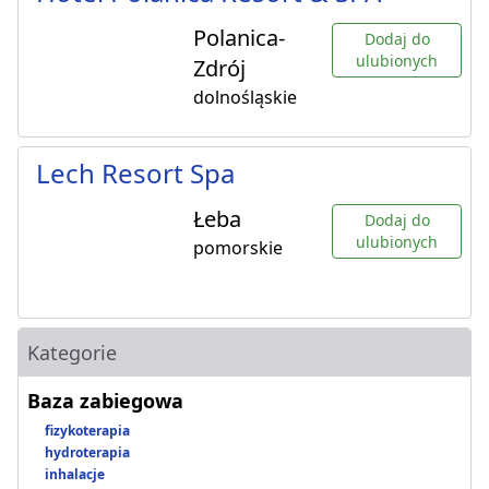
Polanica-
Dodaj do
ulubionych
Zdrój
dolnośląskie
Lech Resort Spa
Łeba
Dodaj do
ulubionych
pomorskie
Kategorie
Baza zabiegowa
fizykoterapia
hydroterapia
inhalacje