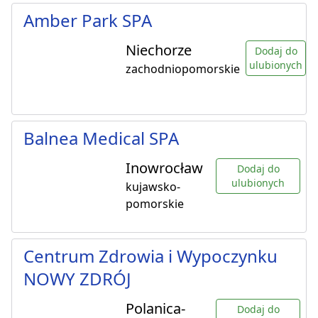
Amber Park SPA
Niechorze
Dodaj do
ulubionych
zachodniopomorskie
Balnea Medical SPA
Inowrocław
Dodaj do
ulubionych
kujawsko-
pomorskie
Centrum Zdrowia i Wypoczynku
NOWY ZDRÓJ
Polanica-
Dodaj do