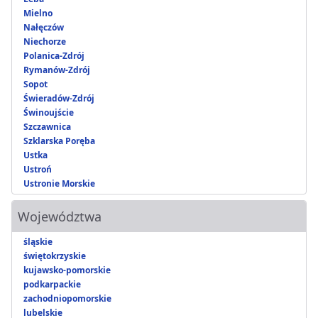
Mielno
Nałęczów
Niechorze
Polanica-Zdrój
Rymanów-Zdrój
Sopot
Świeradów-Zdrój
Świnoujście
Szczawnica
Szklarska Poręba
Ustka
Ustroń
Ustronie Morskie
Województwa
śląskie
świętokrzyskie
kujawsko-pomorskie
podkarpackie
zachodniopomorskie
lubelskie