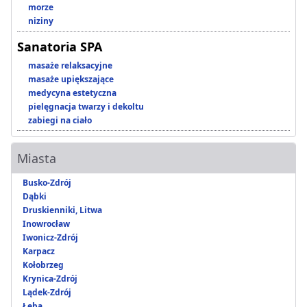
morze
niziny
Sanatoria SPA
masaże relaksacyjne
masaże upiększające
medycyna estetyczna
pielęgnacja twarzy i dekoltu
zabiegi na ciało
Miasta
Busko-Zdrój
Dąbki
Druskienniki, Litwa
Inowrocław
Iwonicz-Zdrój
Karpacz
Kołobrzeg
Krynica-Zdrój
Lądek-Zdrój
Łeba