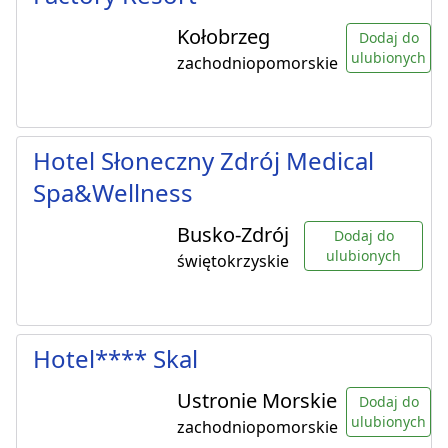
Kołobrzeg
Dodaj do
ulubionych
zachodniopomorskie
Hotel Słoneczny Zdrój Medical
Spa&Wellness
Busko-Zdrój
Dodaj do
ulubionych
świętokrzyskie
Hotel**** Skal
Ustronie Morskie
Dodaj do
ulubionych
zachodniopomorskie