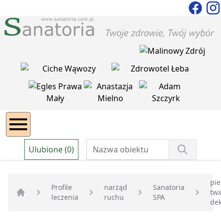
Ulubione (0)
pie
Profile
narząd
Sanatoria
twa
leczenia
ruchu
SPA
Strona główna
dek