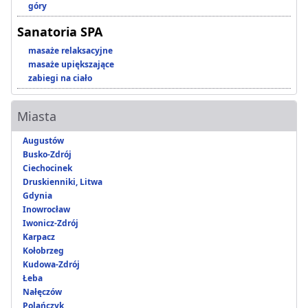
góry
Sanatoria SPA
masaże relaksacyjne
masaże upiększające
zabiegi na ciało
Miasta
Augustów
Busko-Zdrój
Ciechocinek
Druskienniki, Litwa
Gdynia
Inowrocław
Iwonicz-Zdrój
Karpacz
Kołobrzeg
Kudowa-Zdrój
Łeba
Nałęczów
Polańczyk