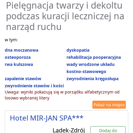
Pielęgnacja twarzy i dekoltu
podczas kuracji leczniczej na
narząd ruchu
w tym:
dna moczanowa
dyskopatia
osteoporoza
rehabilitacja pooperacyjna
rwa kulszowa
wady wrodzone układu
kostno-stawowego
zapalenie stawów
zwyrodnienia kręgosłupa
zwyrodnienie stawów i kości
Uwaga: wyniki pokazują się w porządku alfabetycznym od
losowo wybranej litery
Pokaż na mapie
Hotel MIR-JAN SPA***
Lądek-Zdrój
Dodaj do