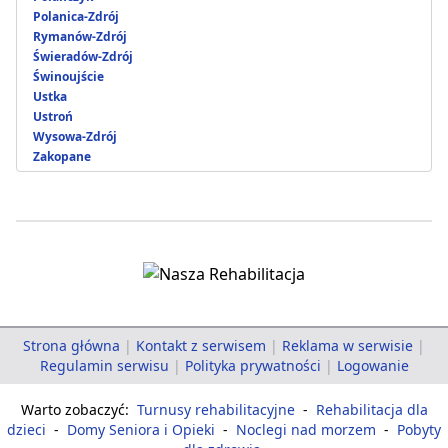
Polanica-Zdrój
Rymanów-Zdrój
Świeradów-Zdrój
Świnoujście
Ustka
Ustroń
Wysowa-Zdrój
Zakopane
Strona główna
|
Kontakt z serwisem
|
Reklama w serwisie
|
Regulamin serwisu
|
Polityka prywatności
|
Logowanie
Warto zobaczyć:
Turnusy rehabilitacyjne
-
Rehabilitacja dla
dzieci
-
Domy Seniora i Opieki
-
Noclegi nad morzem
-
Pobyty