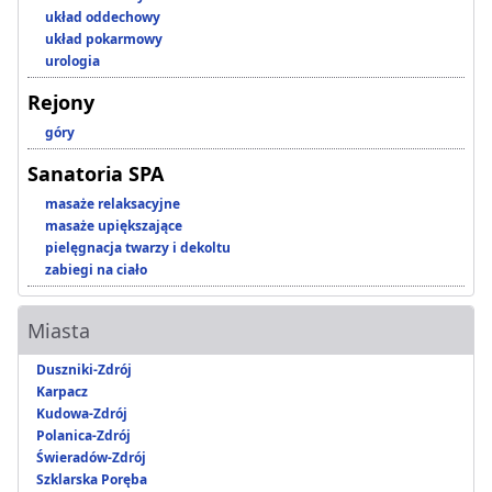
układ oddechowy
układ pokarmowy
urologia
Rejony
góry
Sanatoria SPA
masaże relaksacyjne
masaże upiększające
pielęgnacja twarzy i dekoltu
zabiegi na ciało
Miasta
Duszniki-Zdrój
Karpacz
Kudowa-Zdrój
Polanica-Zdrój
Świeradów-Zdrój
Szklarska Poręba