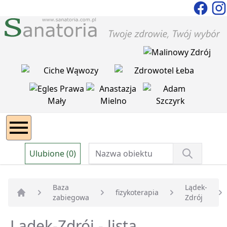
Ulubione (0)
Baza
Lądek-
fizykoterapia
zabiegowa
Zdrój
Strona główna
Lądek-Zdrój - lista