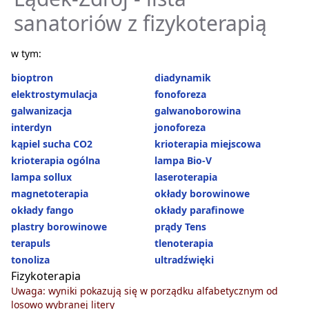
sanatoriów z fizykoterapią
w tym:
bioptron
diadynamik
elektrostymulacja
fonoforeza
galwanizacja
galwanoborowina
interdyn
jonoforeza
kąpiel sucha CO2
krioterapia miejscowa
krioterapia ogólna
lampa Bio-V
lampa sollux
laseroterapia
magnetoterapia
okłady borowinowe
okłady fango
okłady parafinowe
plastry borowinowe
prądy Tens
terapuls
tlenoterapia
tonoliza
ultradźwięki
Fizykoterapia
Uwaga: wyniki pokazują się w porządku alfabetycznym od
losowo wybranej litery