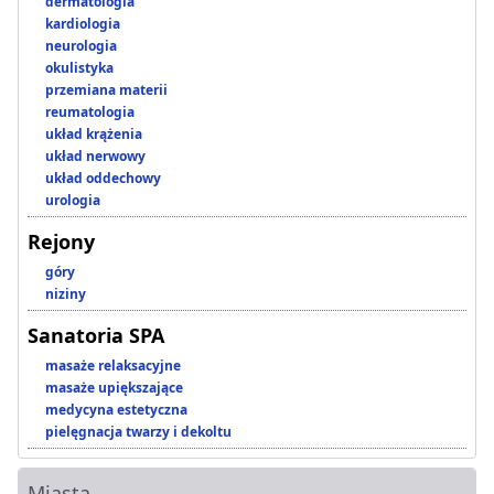
dermatologia
kardiologia
neurologia
okulistyka
przemiana materii
reumatologia
układ krążenia
układ nerwowy
układ oddechowy
urologia
Rejony
góry
niziny
Sanatoria SPA
masaże relaksacyjne
masaże upiększające
medycyna estetyczna
pielęgnacja twarzy i dekoltu
Miasta