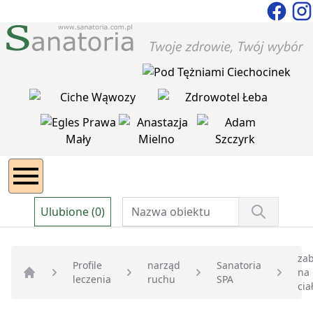
Ulubione (0)
zab
Profile
narząd
Sanatoria
na
leczenia
ruchu
SPA
Strona główna
cia