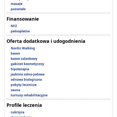
masaże
pozostałe
Finansowanie
NFZ
pełnopłatne
Oferta dodatkowa i udogodnienia
Nordic Walking
basen
basen solankowy
gabinet kosmetyczny
hipoterapia
jaskinie solno-jodowa
odnowa biologiczna
pobyty lecznicze
sauna
turnusy rehabilitacyjne
Profile leczenia
cukrzyca