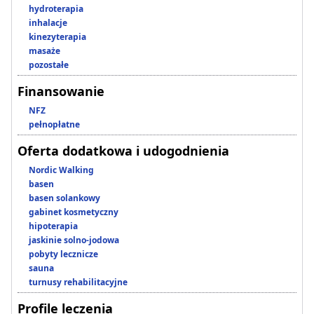
hydroterapia
inhalacje
kinezyterapia
masaże
pozostałe
Finansowanie
NFZ
pełnopłatne
Oferta dodatkowa i udogodnienia
Nordic Walking
basen
basen solankowy
gabinet kosmetyczny
hipoterapia
jaskinie solno-jodowa
pobyty lecznicze
sauna
turnusy rehabilitacyjne
Profile leczenia