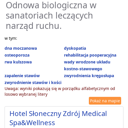
Odnowa biologiczna w
sanatoriach leczących
narząd ruchu.
w tym:
dna moczanowa
dyskopatia
osteoporoza
rehabilitacja pooperacyjna
rwa kulszowa
wady wrodzone układu
kostno-stawowego
zapalenie stawów
zwyrodnienia kręgosłupa
zwyrodnienie stawów i kości
Uwaga: wyniki pokazują się w porządku alfabetycznym od
losowo wybranej litery
Pokaż na mapie
Hotel Słoneczny Zdrój Medical
Spa&Wellness