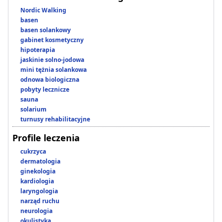
Nordic Walking
basen
basen solankowy
gabinet kosmetyczny
hipoterapia
jaskinie solno-jodowa
mini tężnia solankowa
odnowa biologiczna
pobyty lecznicze
sauna
solarium
turnusy rehabilitacyjne
Profile leczenia
cukrzyca
dermatologia
ginekologia
kardiologia
laryngologia
narząd ruchu
neurologia
okulistyka