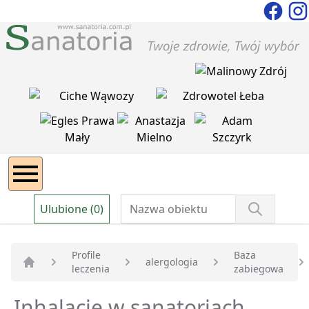
Ulubione (0)
Profile
Baza
alergologia
leczenia
zabiegowa
Strona główna
Inhalacje w sanatoriach