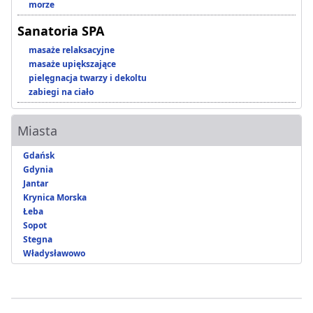
morze
Sanatoria SPA
masaże relaksacyjne
masaże upiększające
pielęgnacja twarzy i dekoltu
zabiegi na ciało
Miasta
Gdańsk
Gdynia
Jantar
Krynica Morska
Łeba
Sopot
Stegna
Władysławowo