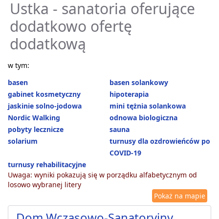
Ustka - sanatoria oferujące
dodatkowo ofertę
dodatkową
w tym:
basen
basen solankowy
gabinet kosmetyczny
hipoterapia
jaskinie solno-jodowa
mini tężnia solankowa
Nordic Walking
odnowa biologiczna
pobyty lecznicze
sauna
solarium
turnusy dla ozdrowieńców po
COVID-19
turnusy rehabilitacyjne
Uwaga: wyniki pokazują się w porządku alfabetycznym od
losowo wybranej litery
Pokaż na mapie
Dom Wczasowo-Sanatoryjny