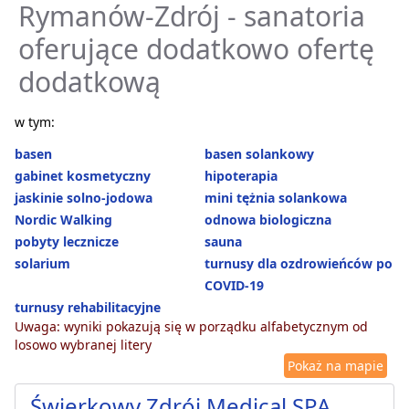
Rymanów-Zdrój - sanatoria
oferujące dodatkowo ofertę
dodatkową
w tym:
basen
basen solankowy
gabinet kosmetyczny
hipoterapia
jaskinie solno-jodowa
mini tężnia solankowa
Nordic Walking
odnowa biologiczna
pobyty lecznicze
sauna
solarium
turnusy dla ozdrowieńców po
COVID-19
turnusy rehabilitacyjne
Uwaga: wyniki pokazują się w porządku alfabetycznym od
losowo wybranej litery
Pokaż na mapie
Świerkowy Zdrój Medical SPA