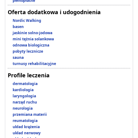
pełnopłatne
Oferta dodatkowa i udogodnienia
Nordic Walking
basen
jaskinie solno-jodowa
mini tężnia solankowa
odnowa biologiczna
pobyty lecznicze
sauna
turnusy rehabilitacyjne
Profile leczenia
dermatologia
kardiologia
laryngologia
narząd ruchu
neurologia
przemiana materii
reumatologia
układ krążenia
układ nerwowy