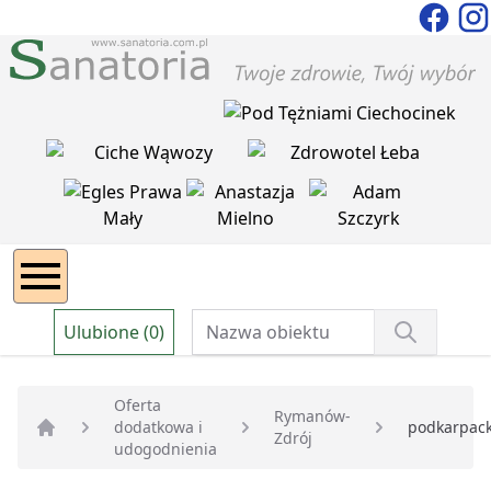
Ulubione (0)
Oferta
Rymanów-
dodatkowa i
podkarpack
Zdrój
Strona główna
udogodnienia