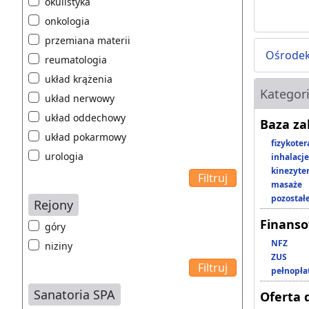
okulistyka
onkologia
przemiana materii
Ośrodek
reumatologia
układ krążenia
Kategor
układ nerwowy
układ oddechowy
Baza z
układ pokarmowy
fizykoter
urologia
inhalacje
kinezyte
masaże
pozostał
Rejony
Finans
góry
NFZ
niziny
ZUS
pełnopła
Sanatoria SPA
Oferta 