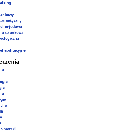
alking
lankowy
kosmetyczny
 solno-jodowa
nia solankowa
iologiczna
rehabilitacyjne
leczenia
gia
ogia
gia
gia
ogia
uchu
ia
ka
a
a materii