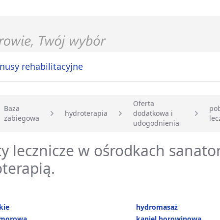
nusy rehabilitacyjne
Oferta
Baza
po
hydroterapia
dodatkowa i
zabiegowa
lec
główna
udogodnienia
y lecznicze w ośrodkach sanator
terapią.
kie
hydromasaż
omorowa
kąpiel borowinowa