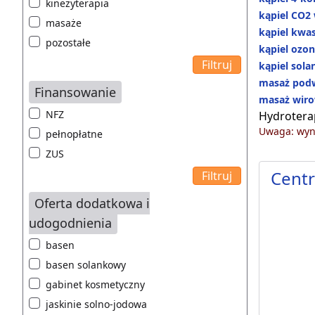
kinezyterapia
kąpiel CO2
masaże
kąpiel kw
pozostałe
kąpiel ozo
kąpiel sol
masaż pod
Finansowanie
masaż wiro
NFZ
Hydrotera
Uwaga: wyni
pełnopłatne
ZUS
Centr
Oferta dodatkowa i
udogodnienia
basen
basen solankowy
gabinet kosmetyczny
jaskinie solno-jodowa