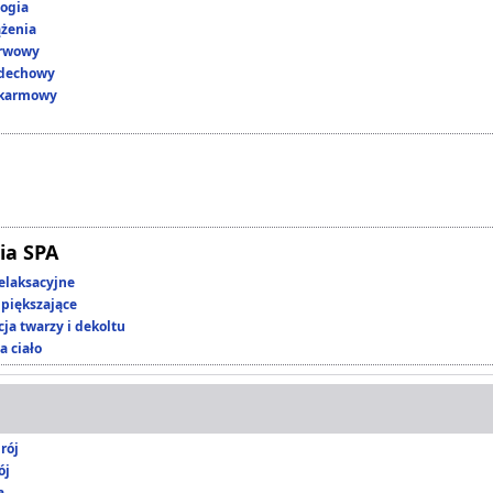
ogia
ążenia
erwowy
ddechowy
okarmowy
ia SPA
elaksacyjne
piększające
ja twarzy i dekoltu
a ciało
rój
ój
a