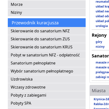
reumatol
Morze
układ kr
układ n
Niziny
układ o
układ p
Przewodnik kuracjusza
urologia
Skierowanie do sanatorium NFZ
Rejony
Skierowanie do sanatorium ZUS
góry
Skierowanie do sanatorium KRUS
niziny
Pobyt w sanatorium NFZ - odpłatność
Sanator
Sanatorium pełnopłatne
masaże r
masaże u
Wybór sanatorium pełnopłatnego
pielęgnac
zabiegi n
Uzdrowiska
Wczasy zdrowotne
Miasta
Pobyty z zabiegami
Krynica-Zd
Pobyty SPA
Rabka-Zdr
Szczawnic