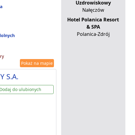
Uzdrowiskowy
na
Nałęczów
Hotel Polanica Resort
& SPA
Polanica-Zdrój
dolnych
ry
Pokaż na mapie
Y S.A.
Dodaj do ulubionych