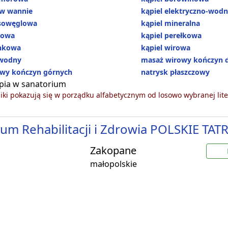
 w wannie
kąpiel elektryczno-wod
asowęglowa
kąpiel mineralna
nowa
kąpiel perełkowa
ankowa
kąpiel wirowa
wodny
masaż wirowy kończyn 
wy kończyn górnych
natrysk płaszczowy
pia w sanatorium
ki pokazują się w porządku alfabetycznym od losowo wybranej lite
um Rehabilitacji i Zdrowia POLSKIE TATR
Zakopane
małopolskie