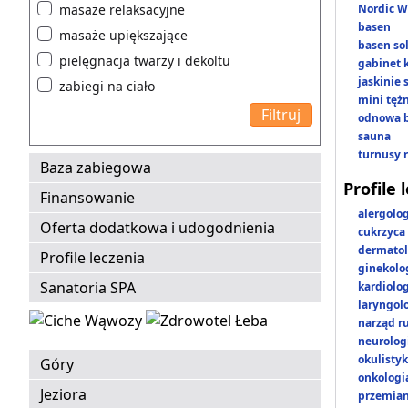
masaże relaksacyjne
Nordic W
basen
masaże upiększające
basen so
pielęgnacja twarzy i dekoltu
gabinet 
jaskinie
zabiegi na ciało
mini tęż
odnowa b
sauna
turnusy 
Baza zabiegowa
Profile 
Finansowanie
alergolo
Oferta dodatkowa i udogodnienia
cukrzyca
dermatol
Profile leczenia
ginekolo
Sanatoria SPA
kardiolo
laryngol
narząd r
neurolog
okulisty
Góry
onkologi
Jeziora
przemian