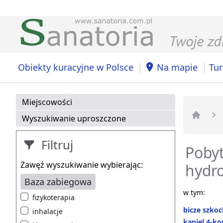
|
|
Obiekty kuracyjne w Polsce
Na mapie
Tur
Miejscowości
Wyszukiwanie uproszczone
Strona 
Filtruj
Pobyt
Zawęź wyszukiwanie wybierając:
hydro
Baza zabiegowa
w tym:
fizykoterapia
bicze szkoc
inhalacje
kąpiel 4-k