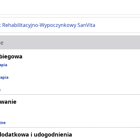
 Rehabilitacyjno-Wypoczynkowy SanVita
ie
abiegowa
apia
rapia
e
owanie
tne
dodatkowa i udogodnienia