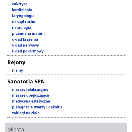
cukrzyca
kardiologia
laryngologia
narząd ruchu
neurologia
przemiana materii
układ krążenia
układ nerwowy
układ pokarmowy
Rejony
niziny
Sanatoria SPA
masaże relaksacyjne
masaże upiększające
medycyna estetyczna
pielęgnacja twarzy i dekoltu
zabiegi na ciało
Miasta