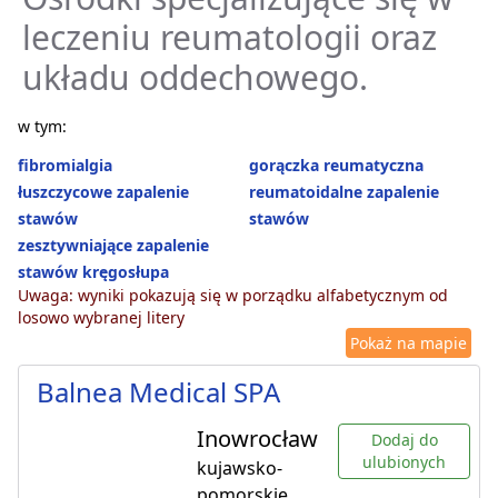
leczeniu reumatologii oraz
układu oddechowego.
w tym:
fibromialgia
gorączka reumatyczna
łuszczycowe zapalenie
reumatoidalne zapalenie
stawów
stawów
zesztywniające zapalenie
stawów kręgosłupa
Uwaga: wyniki pokazują się w porządku alfabetycznym od
losowo wybranej litery
Pokaż na mapie
Balnea Medical SPA
Inowrocław
Dodaj do
ulubionych
kujawsko-
pomorskie