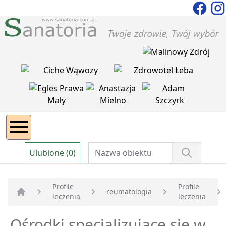
Ulubione (0)
Profile
Profile
reumatologia
leczenia
leczenia
Strona główna
Ośrodki specjalizujące się w