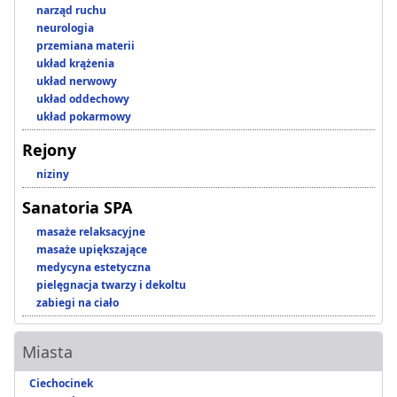
narząd ruchu
neurologia
przemiana materii
układ krążenia
układ nerwowy
układ oddechowy
układ pokarmowy
Rejony
niziny
Sanatoria SPA
masaże relaksacyjne
masaże upiększające
medycyna estetyczna
pielęgnacja twarzy i dekoltu
zabiegi na ciało
Miasta
Ciechocinek