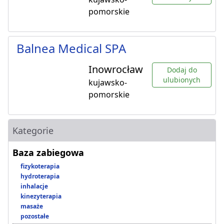
pomorskie
Balnea Medical SPA
Inowrocław
Dodaj do
ulubionych
kujawsko-
pomorskie
Kategorie
Baza zabiegowa
fizykoterapia
hydroterapia
inhalacje
kinezyterapia
masaże
pozostałe