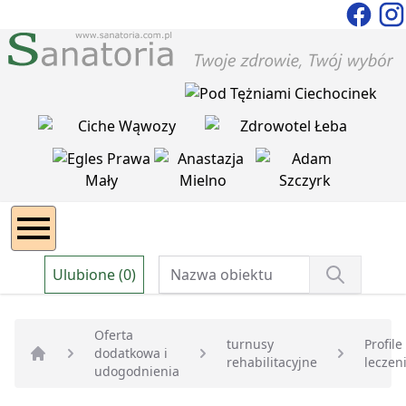
Ulubione (0)
Oferta
turnusy
Profile
dodatkowa i
rehabilitacyjne
leczen
Strona główna
udogodnienia