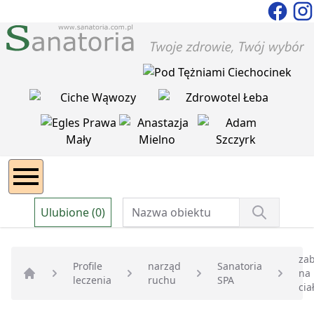
Ulubione (0)
zab
Profile
narząd
Sanatoria
na
leczenia
ruchu
SPA
Strona główna
cia