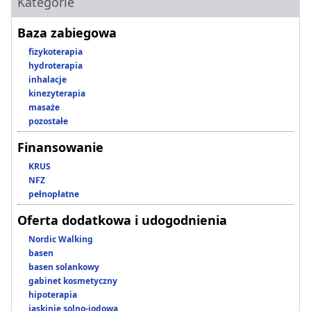
Kategorie
Baza zabiegowa
fizykoterapia
hydroterapia
inhalacje
kinezyterapia
masaże
pozostałe
Finansowanie
KRUS
NFZ
pełnopłatne
Oferta dodatkowa i udogodnienia
Nordic Walking
basen
basen solankowy
gabinet kosmetyczny
hipoterapia
jaskinie solno-jodowa