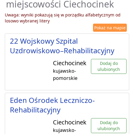
miejscowości Ciechocinek
Uwaga: wyniki pokazują się w porządku alfabetycznym od
losowo wybranej litery
Pokaż na mapie
22 Wojskowy Szpital
Uzdrowiskowo–Rehabilitacyjny
Ciechocinek
Dodaj do
ulubionych
kujawsko-
pomorskie
Eden Ośrodek Leczniczo-
Rehabilitacyjny
Ciechocinek
Dodaj do
ulubionych
kujawsko-