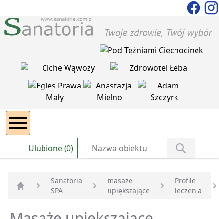
Ulubione (0)
Sanatoria
masaże
Profile
SPA
upiększające
leczenia
Strona główna
Masaże upiększajace