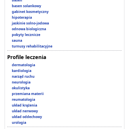
basen
basen solankowy
gabinet kosmetyczny
hipoterapia
jaskinie solno-jodowa
odnowa biologiczna
pobyty lecznicze
sauna
turnusy rehabilitacyjne
Profile leczenia
dermatologia
kardiologia
narząd ruchu
neurologia
okulistyka
przemiana materii
reumatologia
układ krążenia
układ nerwowy
układ oddechowy
urologia