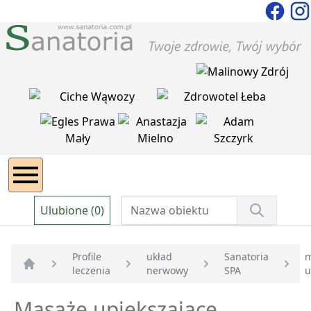
Ulubione (0)
Profile
układ
Sanatoria
m
leczenia
nerwowy
SPA
u
Strona główna
Masaże upiększajace