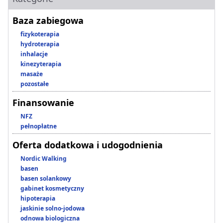
Baza zabiegowa
fizykoterapia
hydroterapia
inhalacje
kinezyterapia
masaże
pozostałe
Finansowanie
NFZ
pełnopłatne
Oferta dodatkowa i udogodnienia
Nordic Walking
basen
basen solankowy
gabinet kosmetyczny
hipoterapia
jaskinie solno-jodowa
odnowa biologiczna