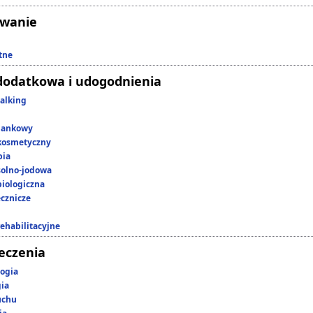
owanie
tne
dodatkowa i udogodnienia
alking
lankowy
kosmetyczny
pia
 solno-jodowa
iologiczna
ecznicze
rehabilitacyjne
leczenia
ogia
gia
uchu