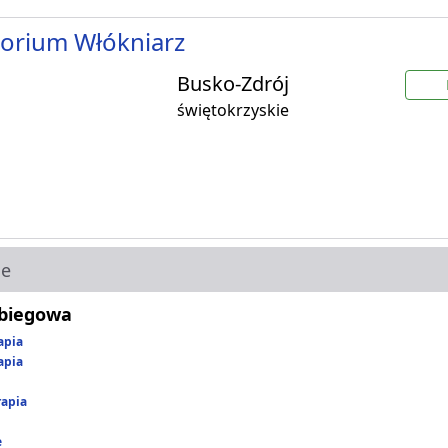
orium Włókniarz
Busko-Zdrój
świętokrzyskie
ie
abiegowa
apia
apia
rapia
e