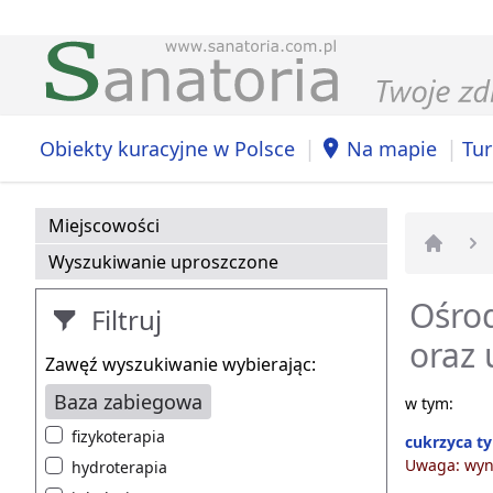
|
|
Obiekty kuracyjne w Polsce
Na mapie
Tur
Miejscowości
Wyszukiwanie uproszczone
Strona 
Ośrod
Filtruj
oraz
Zawęź wyszukiwanie wybierając:
Baza zabiegowa
w tym:
fizykoterapia
cukrzyca ty
Uwaga: wyni
hydroterapia