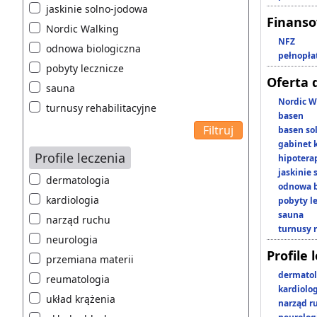
jaskinie solno-jodowa
Finans
Nordic Walking
NFZ
odnowa biologiczna
pełnopła
pobyty lecznicze
Oferta 
sauna
Nordic W
turnusy rehabilitacyjne
basen
basen so
gabinet 
Profile leczenia
hipotera
jaskinie
dermatologia
odnowa b
kardiologia
pobyty l
sauna
narząd ruchu
turnusy 
neurologia
Profile 
przemiana materii
dermatol
reumatologia
kardiolo
układ krążenia
narząd r