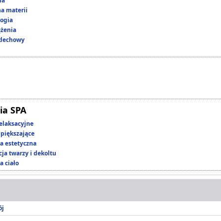
ia
a materii
ogia
ążenia
ddechowy
ia SPA
elaksacyjne
piększające
 estetyczna
ja twarzy i dekoltu
a ciało
ój