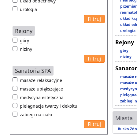
neurolog
układ oddechowy
przemian
urologia
reumatol
układ kr
układ o
Rejony
urologia
góry
Rejony
niziny
góry
niziny
Sanator
Sanatoria SPA
masaże r
masaże relaksacyjne
masaże u
masaże upiększające
medycyna
pielęgnac
medycyna estetyczna
zabiegi n
pielęgnacja twarzy i dekoltu
zabiegi na ciało
Miasta
Busko-Zdr