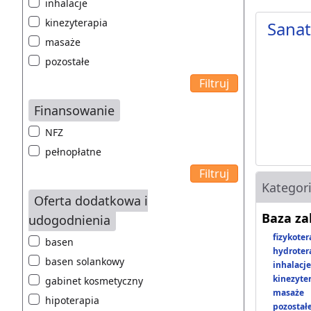
inhalacje
kinezyterapia
Sanat
masaże
pozostałe
Finansowanie
NFZ
pełnopłatne
Kategor
Oferta dodatkowa i
Baza z
udogodnienia
fizykoter
basen
hydroter
basen solankowy
inhalacje
kinezyte
gabinet kosmetyczny
masaże
hipoterapia
pozostał