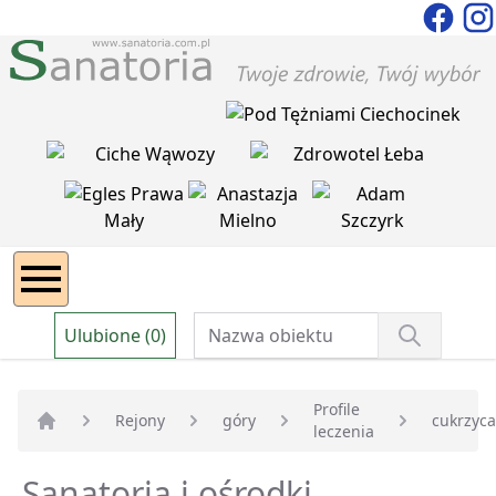
Ulubione (0)
Profile
Rejony
góry
cukrzyca
leczenia
Strona główna
Sanatoria i ośrodki