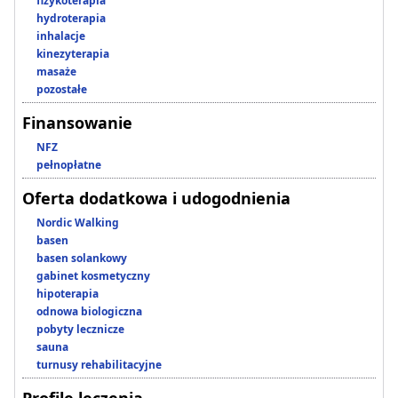
fizykoterapia
hydroterapia
inhalacje
kinezyterapia
masaże
pozostałe
Finansowanie
NFZ
pełnopłatne
Oferta dodatkowa i udogodnienia
Nordic Walking
basen
basen solankowy
gabinet kosmetyczny
hipoterapia
odnowa biologiczna
pobyty lecznicze
sauna
turnusy rehabilitacyjne