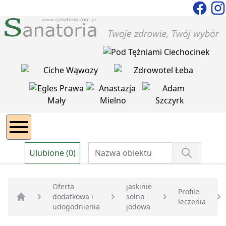
Ulubione (0)
Oferta
jaskinie
Profile
dodatkowa i
solno-
leczenia
Strona główna
udogodnienia
jodowa