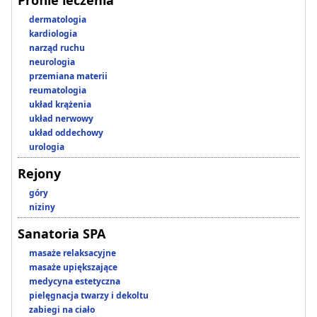
Profile leczenia
dermatologia
kardiologia
narząd ruchu
neurologia
przemiana materii
reumatologia
układ krążenia
układ nerwowy
układ oddechowy
urologia
Rejony
góry
niziny
Sanatoria SPA
masaże relaksacyjne
masaże upiększające
medycyna estetyczna
pielęgnacja twarzy i dekoltu
zabiegi na ciało