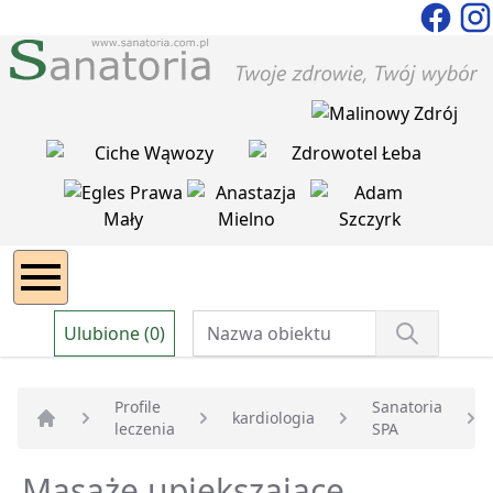
Ulubione (0)
Profile
Sanatoria
kardiologia
leczenia
SPA
Strona główna
Masaże upiększajace