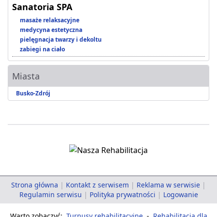
Sanatoria SPA
masaże relaksacyjne
medycyna estetyczna
pielęgnacja twarzy i dekoltu
zabiegi na ciało
Miasta
Busko-Zdrój
Strona główna
|
Kontakt z serwisem
|
Reklama w serwisie
|
Regulamin serwisu
|
Polityka prywatności
|
Logowanie
Warto zobaczyć:
Turnusy rehabilitacyjne
-
Rehabilitacja dla