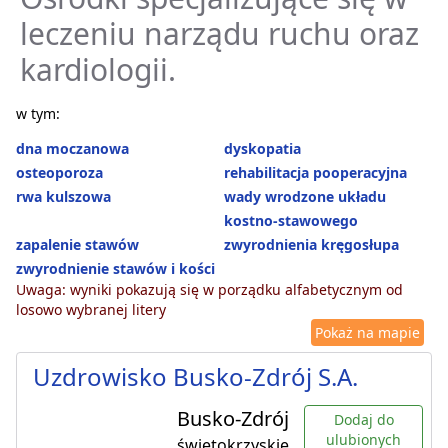
leczeniu narządu ruchu oraz
kardiologii.
w tym:
dna moczanowa
dyskopatia
osteoporoza
rehabilitacja pooperacyjna
rwa kulszowa
wady wrodzone układu
kostno-stawowego
zapalenie stawów
zwyrodnienia kręgosłupa
zwyrodnienie stawów i kości
Uwaga: wyniki pokazują się w porządku alfabetycznym od
losowo wybranej litery
Pokaż na mapie
Uzdrowisko Busko-Zdrój S.A.
Busko-Zdrój
Dodaj do
ulubionych
świętokrzyskie