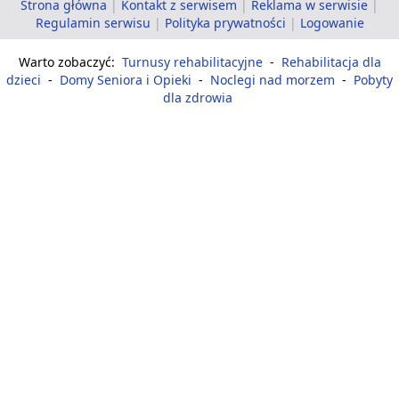
Strona główna
|
Kontakt z serwisem
|
Reklama w serwisie
|
Regulamin serwisu
|
Polityka prywatności
|
Logowanie
Warto zobaczyć:
Turnusy rehabilitacyjne
-
Rehabilitacja dla
dzieci
-
Domy Seniora i Opieki
-
Noclegi nad morzem
-
Pobyty
dla zdrowia