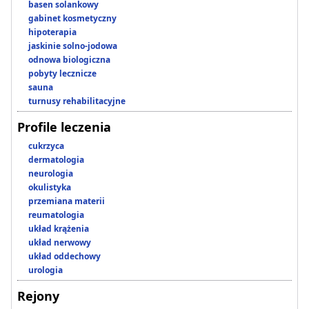
basen solankowy
gabinet kosmetyczny
hipoterapia
jaskinie solno-jodowa
odnowa biologiczna
pobyty lecznicze
sauna
turnusy rehabilitacyjne
Profile leczenia
cukrzyca
dermatologia
neurologia
okulistyka
przemiana materii
reumatologia
układ krążenia
układ nerwowy
układ oddechowy
urologia
Rejony