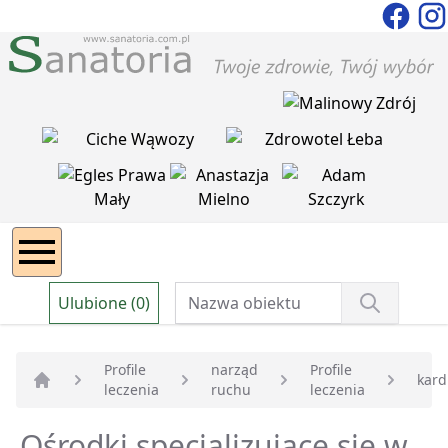
Ulubione (0)
Profile
narząd
Profile
kard
leczenia
ruchu
leczenia
Strona główna
Ośrodki specjalizujące się w