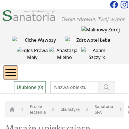
Ulubione (0)
Profile
Sanatoria
okulistyka
leczenia
SPA
Strona główna
Masaże upiększajace