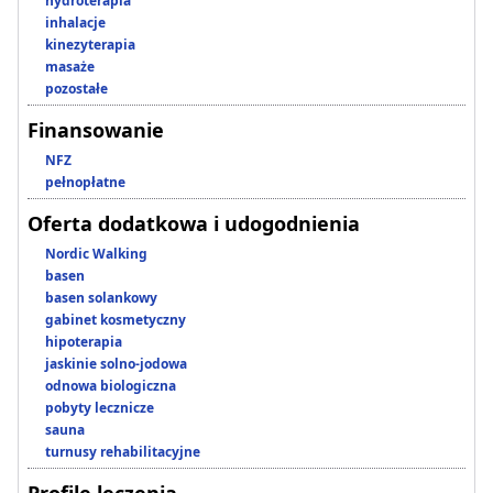
hydroterapia
inhalacje
kinezyterapia
masaże
pozostałe
Finansowanie
NFZ
pełnopłatne
Oferta dodatkowa i udogodnienia
Nordic Walking
basen
basen solankowy
gabinet kosmetyczny
hipoterapia
jaskinie solno-jodowa
odnowa biologiczna
pobyty lecznicze
sauna
turnusy rehabilitacyjne