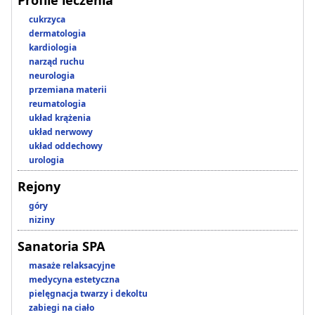
Profile leczenia
cukrzyca
dermatologia
kardiologia
narząd ruchu
neurologia
przemiana materii
reumatologia
układ krążenia
układ nerwowy
układ oddechowy
urologia
Rejony
góry
niziny
Sanatoria SPA
masaże relaksacyjne
medycyna estetyczna
pielęgnacja twarzy i dekoltu
zabiegi na ciało