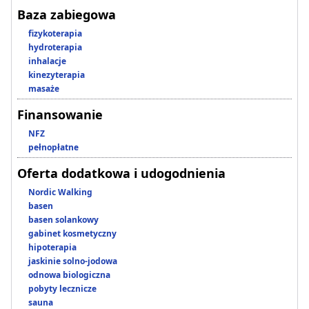
Baza zabiegowa
fizykoterapia
hydroterapia
inhalacje
kinezyterapia
masaże
Finansowanie
NFZ
pełnopłatne
Oferta dodatkowa i udogodnienia
Nordic Walking
basen
basen solankowy
gabinet kosmetyczny
hipoterapia
jaskinie solno-jodowa
odnowa biologiczna
pobyty lecznicze
sauna