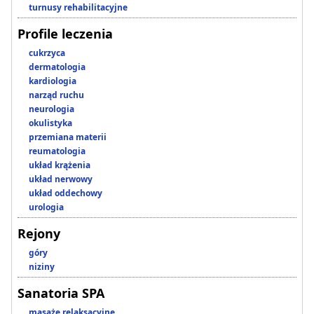
turnusy rehabilitacyjne
Profile leczenia
cukrzyca
dermatologia
kardiologia
narząd ruchu
neurologia
okulistyka
przemiana materii
reumatologia
układ krążenia
układ nerwowy
układ oddechowy
urologia
Rejony
góry
niziny
Sanatoria SPA
masaże relaksacyjne