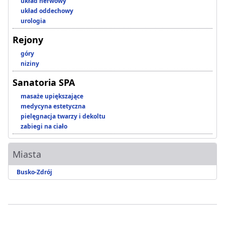
układ nerwowy
układ oddechowy
urologia
Rejony
góry
niziny
Sanatoria SPA
masaże upiększające
medycyna estetyczna
pielęgnacja twarzy i dekoltu
zabiegi na ciało
Miasta
Busko-Zdrój