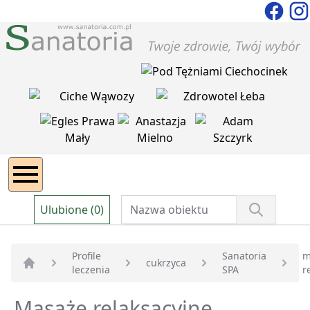
Ulubione (0)
Profile
Sanatoria
m
cukrzyca
leczenia
SPA
r
Strona główna
Masaże relaksacyjne