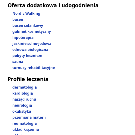
Oferta dodatkowa i udogodnienia
Nordic Walking
basen
basen solankowy
gabinet kosmetyczny
hipoterapia
jaskinie solno-jodowa
odnowa biologiczna
pobyty lecznicze
sauna
turnusy rehabilitacyjne
Profile leczenia
dermatologia
kardiologia
narząd ruchu
neurologia
okulistyka
przemiana materii
reumatologia
układ krążenia