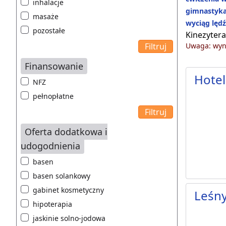
inhalacje
gimnastyka
masaże
wyciąg lęd
pozostałe
Kinezytera
Uwaga: wyni
Finansowanie
Hotel
NFZ
pełnopłatne
Oferta dodatkowa i
udogodnienia
basen
basen solankowy
gabinet kosmetyczny
Leśn
hipoterapia
jaskinie solno-jodowa