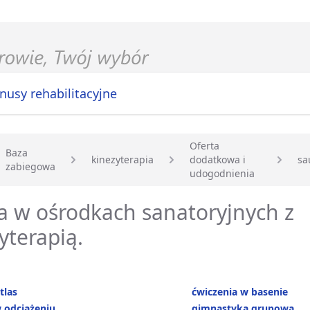
nusy rehabilitacyjne
Oferta
Baza
kinezyterapia
dodatkowa i
sa
zabiegowa
główna
udogodnienia
 w ośrodkach sanatoryjnych z
yterapią.
tlas
ćwiczenia w basenie
 odciążeniu
gimnastyka grupowa