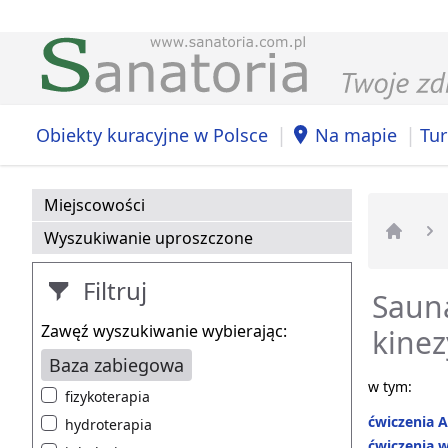
|
|
Obiekty kuracyjne w Polsce
Na mapie
Tur
Miejscowości
Wyszukiwanie uproszczone
Strona 
Filtruj
Sauna
Zawęź wyszukiwanie wybierając:
kinez
Baza zabiegowa
w tym:
fizykoterapia
ćwiczenia A
hydroterapia
ćwiczenia w