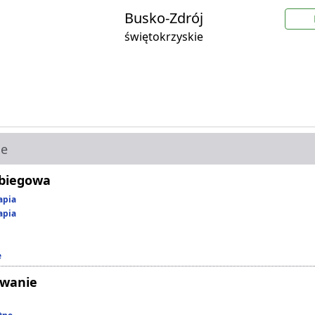
Busko-Zdrój
świętokrzyskie
ie
abiegowa
apia
apia
e
owanie