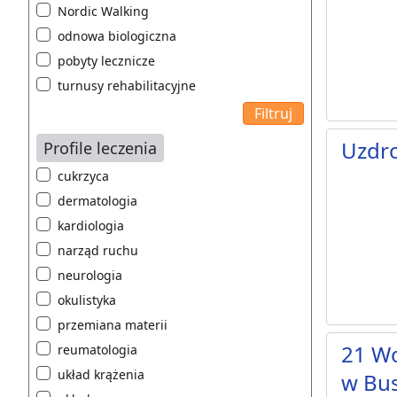
Nordic Walking
odnowa biologiczna
pobyty lecznicze
turnusy rehabilitacyjne
Uzdro
Profile leczenia
cukrzyca
dermatologia
kardiologia
narząd ruchu
neurologia
okulistyka
przemiana materii
21 Wo
reumatologia
układ krążenia
w Bu