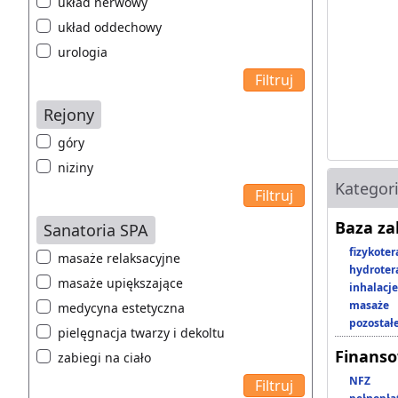
układ nerwowy
układ oddechowy
urologia
Rejony
góry
niziny
Kategor
Baza z
Sanatoria SPA
fizykoter
masaże relaksacyjne
hydroter
masaże upiększające
inhalacje
masaże
medycyna estetyczna
pozostał
pielęgnacja twarzy i dekoltu
Finans
zabiegi na ciało
NFZ