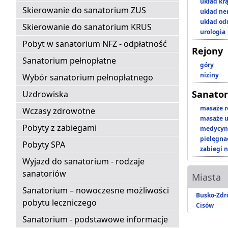
układ kr
Skierowanie do sanatorium ZUS
układ n
układ o
Skierowanie do sanatorium KRUS
urologia
Pobyt w sanatorium NFZ - odpłatność
Rejony
Sanatorium pełnopłatne
góry
niziny
Wybór sanatorium pełnopłatnego
Sanator
Uzdrowiska
masaże r
Wczasy zdrowotne
masaże u
Pobyty z zabiegami
medycyna
pielęgnac
Pobyty SPA
zabiegi n
Wyjazd do sanatorium - rodzaje
sanatoriów
Miasta
Sanatorium – nowoczesne możliwości
Busko-Zdr
pobytu leczniczego
Cisów
Sanatorium - podstawowe informacje