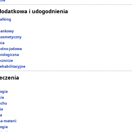
tne
dodatkowa i udogodnienia
alking
lankowy
kosmetyczny
pia
 solno-jodowa
iologiczna
ecznicze
rehabilitacyjne
leczenia
ogia
gia
uchu
ia
ka
a materii
ogia