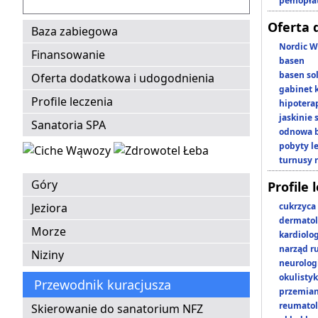
pełnopła
Oferta 
Baza zabiegowa
Nordic W
Finansowanie
basen
basen so
Oferta dodatkowa i udogodnienia
gabinet 
Profile leczenia
hipotera
jaskinie
Sanatoria SPA
odnowa b
pobyty l
turnusy 
Góry
Profile 
Jeziora
cukrzyca
dermatol
Morze
kardiolo
narząd r
Niziny
neurolog
okulisty
Przewodnik kuracjusza
przemian
reumatol
Skierowanie do sanatorium NFZ