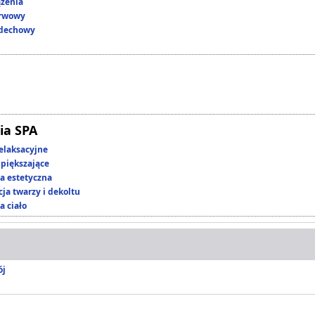
ążenia
erwowy
ddechowy
ia SPA
elaksacyjne
piększające
 estetyczna
ja twarzy i dekoltu
a ciało
ój