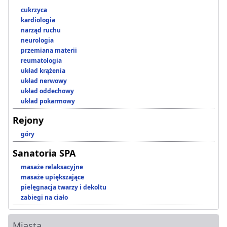
cukrzyca
kardiologia
narząd ruchu
neurologia
przemiana materii
reumatologia
układ krążenia
układ nerwowy
układ oddechowy
układ pokarmowy
Rejony
góry
Sanatoria SPA
masaże relaksacyjne
masaże upiększające
pielęgnacja twarzy i dekoltu
zabiegi na ciało
Miasta