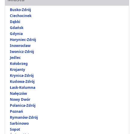
Busko-Zdrój
Ciechocinek
Dąbki
Gdańsk
Gdynia
Horyniec-Zdrój
Inowrocław
Iwonicz-Zdrój
Jedlec
Kołobrzeg
Krojanty
Krynica-Zdrój
Kudowa-Zdrój
Łask-Kolumna
Nałęczów
Nowy Dwór
Polanica-Zdrój
Poznań
Rymanów-Zdrój
Sarbinowo
Sopot