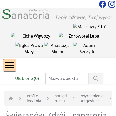
Ulubione (0)
Profile
narząd
zwyrodnienia
leczenia
ruchu
kręgosłupa
Strona główna
Świeradów-Zdrój - sanatoria