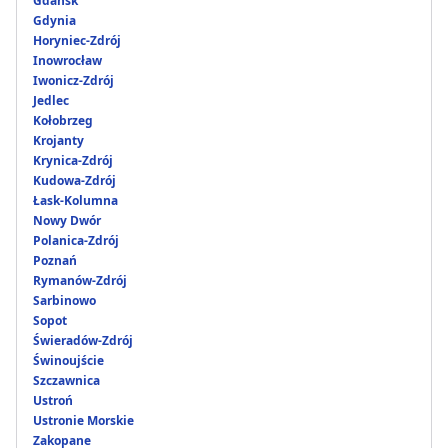
Gdańsk
Gdynia
Horyniec-Zdrój
Inowrocław
Iwonicz-Zdrój
Jedlec
Kołobrzeg
Krojanty
Krynica-Zdrój
Kudowa-Zdrój
Łask-Kolumna
Nowy Dwór
Polanica-Zdrój
Poznań
Rymanów-Zdrój
Sarbinowo
Sopot
Świeradów-Zdrój
Świnoujście
Szczawnica
Ustroń
Ustronie Morskie
Zakopane