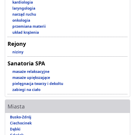
kardiologia
laryngologia
narząd ruchu
onkologia
przemiana materii
układ krążenia
Rejony
niziny
Sanatoria SPA
masaże relaksacyjne
masaże upiększające
pielęgnacja twarzy i dekoltu
zabiegi na ciało
Miasta
Busko-Zdrój
Ciechocinek
Dąbki