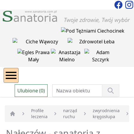
Ulubione (0)
Profile
narząd
zwyrodnienia
leczenia
ruchu
kręgosłupa
Strona główna
Nałęczów - sanatoria z