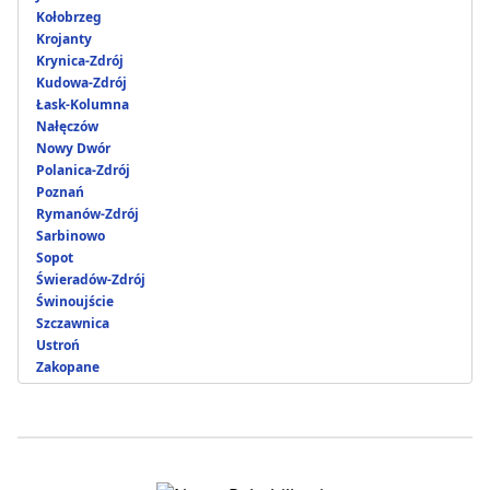
Kołobrzeg
Krojanty
Krynica-Zdrój
Kudowa-Zdrój
Łask-Kolumna
Nałęczów
Nowy Dwór
Polanica-Zdrój
Poznań
Rymanów-Zdrój
Sarbinowo
Sopot
Świeradów-Zdrój
Świnoujście
Szczawnica
Ustroń
Zakopane