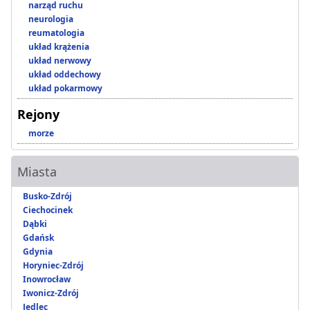
narząd ruchu
neurologia
reumatologia
układ krążenia
układ nerwowy
układ oddechowy
układ pokarmowy
Rejony
morze
Miasta
Busko-Zdrój
Ciechocinek
Dąbki
Gdańsk
Gdynia
Horyniec-Zdrój
Inowrocław
Iwonicz-Zdrój
Jedlec