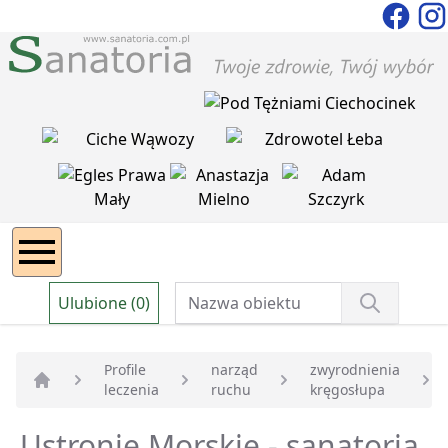
Ulubione (0)
Profile
narząd
zwyrodnienia
leczenia
ruchu
kręgosłupa
Strona główna
Ustronie Morskie - sanatoria