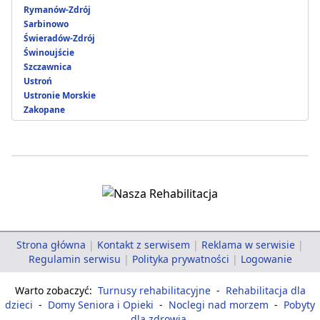
Rymanów-Zdrój
Sarbinowo
Świeradów-Zdrój
Świnoujście
Szczawnica
Ustroń
Ustronie Morskie
Zakopane
Strona główna
|
Kontakt z serwisem
|
Reklama w serwisie
|
Regulamin serwisu
|
Polityka prywatności
|
Logowanie
Warto zobaczyć:
Turnusy rehabilitacyjne
-
Rehabilitacja dla
dzieci
-
Domy Seniora i Opieki
-
Noclegi nad morzem
-
Pobyty
dla zdrowia