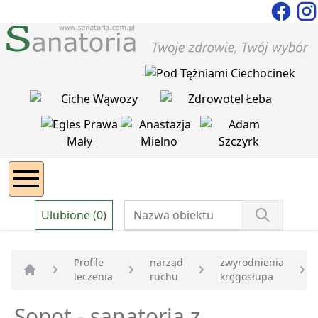
Ulubione (0)
Profile
narząd
zwyrodnienia
leczenia
ruchu
kręgosłupa
Strona główna
Sopot - sanatoria z