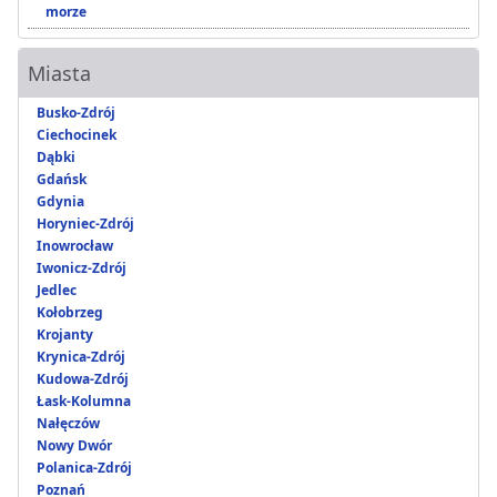
morze
Miasta
Busko-Zdrój
Ciechocinek
Dąbki
Gdańsk
Gdynia
Horyniec-Zdrój
Inowrocław
Iwonicz-Zdrój
Jedlec
Kołobrzeg
Krojanty
Krynica-Zdrój
Kudowa-Zdrój
Łask-Kolumna
Nałęczów
Nowy Dwór
Polanica-Zdrój
Poznań