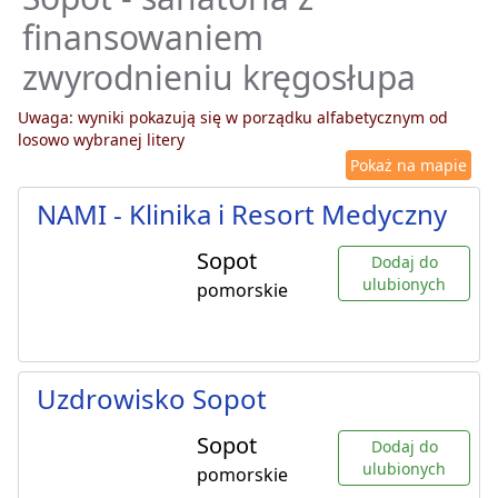
finansowaniem
zwyrodnieniu kręgosłupa
Uwaga: wyniki pokazują się w porządku alfabetycznym od
losowo wybranej litery
Pokaż na mapie
NAMI - Klinika i Resort Medyczny
Sopot
Dodaj do
ulubionych
pomorskie
Uzdrowisko Sopot
Sopot
Dodaj do
ulubionych
pomorskie