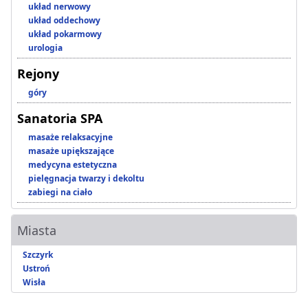
układ nerwowy
układ oddechowy
układ pokarmowy
urologia
Rejony
góry
Sanatoria SPA
masaże relaksacyjne
masaże upiększające
medycyna estetyczna
pielęgnacja twarzy i dekoltu
zabiegi na ciało
Miasta
Szczyrk
Ustroń
Wisła