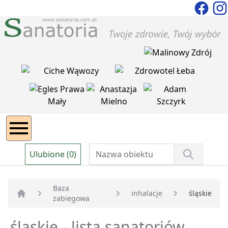
Ulubione (0)
Baza
inhalacje
śląskie
zabiegowa
Strona główna
śląskie - lista sanatoriów