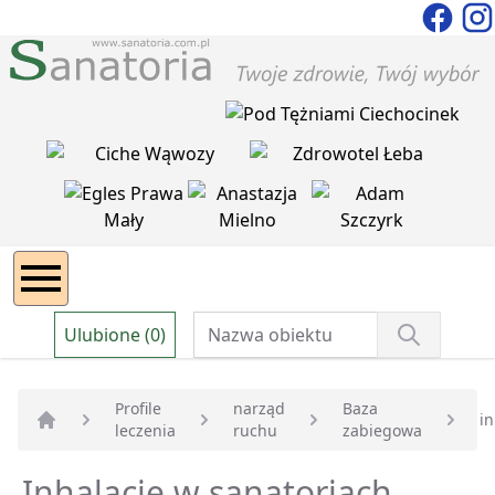
Ulubione (0)
Profile
narząd
Baza
in
leczenia
ruchu
zabiegowa
Strona główna
Inhalacje w sanatoriach