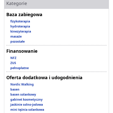
Kategorie
Baza zabiegowa
fizykoterapia
hydroterapia
kinezyterapia
masaże
pozostałe
Finansowanie
NFZ
ZUS
pełnopłatne
Oferta dodatkowa i udogodnienia
Nordic Walking
basen
basen solankowy
gabinet kosmetyczny
jaskinie solno-jodowa
mini tężnia solankowa