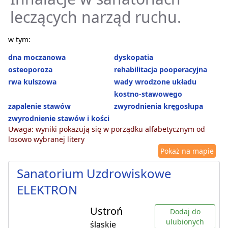
leczących narząd ruchu.
w tym:
dna moczanowa
dyskopatia
osteoporoza
rehabilitacja pooperacyjna
rwa kulszowa
wady wrodzone układu
kostno-stawowego
zapalenie stawów
zwyrodnienia kręgosłupa
zwyrodnienie stawów i kości
Uwaga: wyniki pokazują się w porządku alfabetycznym od
losowo wybranej litery
Pokaż na mapie
Sanatorium Uzdrowiskowe
ELEKTRON
Ustroń
Dodaj do
ulubionych
śląskie