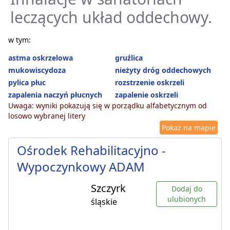
leczących układ oddechowy.
w tym:
astma oskrzelowa
gruźlica
mukowiscydoza
nieżyty dróg oddechowych
pylica płuc
rozstrzenie oskrzeli
zapalenia naczyń płucnych
zapalenie oskrzeli
Uwaga: wyniki pokazują się w porządku alfabetycznym od
losowo wybranej litery
Pokaż na mapie
Ośrodek Rehabilitacyjno -
Wypoczynkowy ADAM
Szczyrk
Dodaj do
ulubionych
śląskie