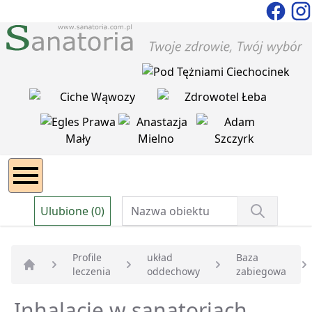
Ulubione (0)
Profile
układ
Baza
leczenia
oddechowy
zabiegowa
Strona główna
Inhalacje w sanatoriach