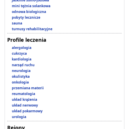
jaskinie solno-jodowa
mini tężnia solankowa
odnowa biologiczna
pobyty lecznicze
sauna
turnusy rehabilitacyjne
Profile leczenia
alergologia
cukrzyca
kardiologia
narząd ruchu
neurologia
okulistyka
onkologia
przemiana materii
reumatologia
układ krążenia
układ nerwowy
układ pokarmowy
urologia
Rejony