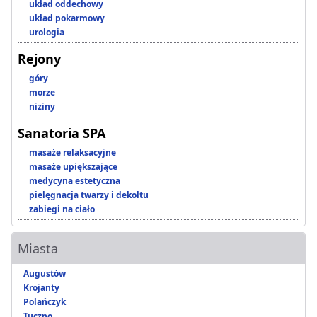
układ oddechowy
układ pokarmowy
urologia
Rejony
góry
morze
niziny
Sanatoria SPA
masaże relaksacyjne
masaże upiększające
medycyna estetyczna
pielęgnacja twarzy i dekoltu
zabiegi na ciało
Miasta
Augustów
Krojanty
Polańczyk
Tuczno