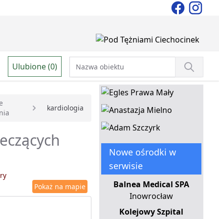
Ulubione (0)
e
kardiologia
nia
leczących
Nowe ośrodki w
serwisie
ry
Balnea Medical SPA
Pokaż na mapie
Inowrocław
Kolejowy Szpital