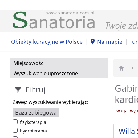
|
|
Obiekty kuracyjne w Polsce
Na mapie
Tur
Miejscowości
Wyszukiwanie uproszczone
Strona 
Gabin
Filtruj
kardi
Zawęź wyszukiwanie wybierając:
Uwaga: wyni
Baza zabiegowa
fizykoterapia
Willa
hydroterapia