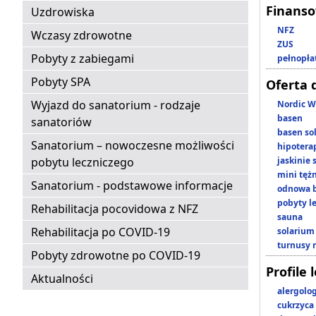
Finans
Uzdrowiska
NFZ
Wczasy zdrowotne
ZUS
Pobyty z zabiegami
pełnopła
Pobyty SPA
Oferta 
Wyjazd do sanatorium - rodzaje
Nordic W
basen
sanatoriów
basen so
Sanatorium – nowoczesne możliwości
hipotera
pobytu leczniczego
jaskinie
mini tęż
Sanatorium - podstawowe informacje
odnowa b
pobyty l
Rehabilitacja pocovidowa z NFZ
sauna
Rehabilitacja po COVID-19
solarium
turnusy 
Pobyty zdrowotne po COVID-19
Profile 
Aktualności
alergolo
cukrzyca