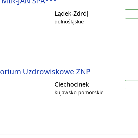
 MIR-JAN SPA***
Lądek-Zdrój
dolnośląskie
torium Uzdrowiskowe ZNP
Ciechocinek
kujawsko-pomorskie