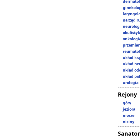
dermatol
ginekolo
laryngol
narząd r
neurolog
okulisty
onkologi
przemian
reumatol
układ kr
układ n
układ o
układ p
urologia
Rejony
góry
jeziora
morze
niziny
Sanator