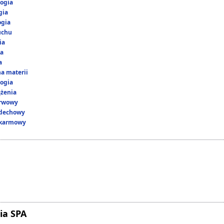
ogia
gia
ogia
uchu
ia
ka
a
a materii
ogia
ążenia
erwowy
ddechowy
okarmowy
ia SPA