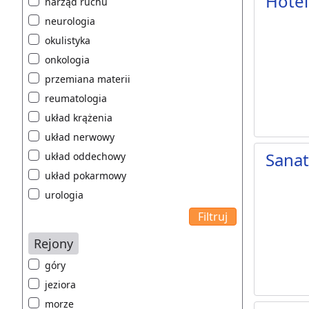
Hotel
narząd ruchu
neurologia
okulistyka
onkologia
przemiana materii
reumatologia
układ krążenia
układ nerwowy
Sana
układ oddechowy
układ pokarmowy
urologia
Rejony
góry
jeziora
morze