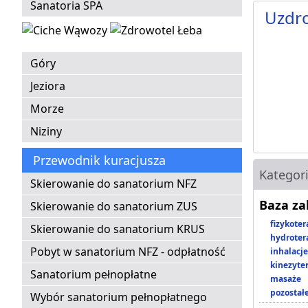
Sanatoria SPA
Uzdro
Góry
Jeziora
Morze
Niziny
Przewodnik kuracjusza
Kategor
Skierowanie do sanatorium NFZ
Baza z
Skierowanie do sanatorium ZUS
fizykoter
Skierowanie do sanatorium KRUS
hydroter
Pobyt w sanatorium NFZ - odpłatność
inhalacje
kinezyte
Sanatorium pełnopłatne
masaże
pozostał
Wybór sanatorium pełnopłatnego