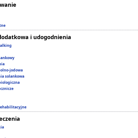
owanie
tne
dodatkowa i udogodnienia
alking
lankowy
pia
 solno-jodowa
nia solankowa
iologiczna
ecznicze
rehabilitacyjne
leczenia
gia