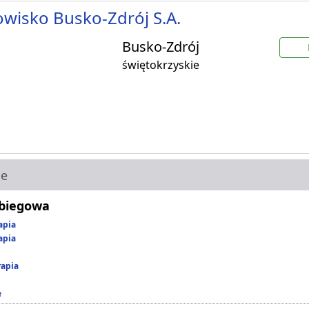
wisko Busko-Zdrój S.A.
Busko-Zdrój
świętokrzyskie
ie
abiegowa
apia
apia
rapia
e