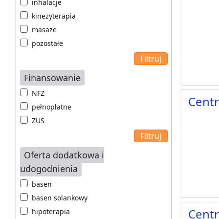
inhalacje
kinezyterapia
masaże
pozostałe
Finansowanie
NFZ
Cent
pełnopłatne
ZUS
Oferta dodatkowa i
udogodnienia
basen
basen solankowy
Cent
hipoterapia