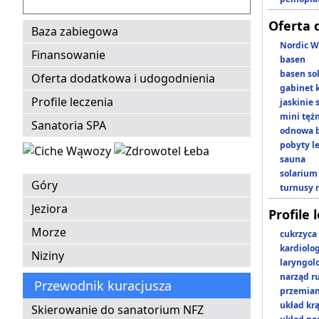
Oferta 
Baza zabiegowa
Nordic W
Finansowanie
basen
basen so
Oferta dodatkowa i udogodnienia
gabinet 
Profile leczenia
jaskinie
mini tęż
Sanatoria SPA
odnowa b
pobyty l
sauna
solarium
Góry
turnusy 
Jeziora
Profile 
Morze
cukrzyca
kardiolo
Niziny
laryngol
narząd r
Przewodnik kuracjusza
przemian
układ kr
Skierowanie do sanatorium NFZ