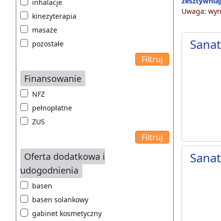
zesztywnia
inhalacje
Uwaga: wyni
kinezyterapia
masaże
Sana
pozostałe
Finansowanie
NFZ
pełnopłatne
ZUS
Sana
Oferta dodatkowa i
udogodnienia
basen
basen solankowy
gabinet kosmetyczny