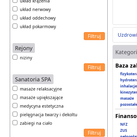
układ krążenia
układ nerwowy
układ oddechowy
układ pokarmowy
Uzdrowi
Rejony
Kategor
niziny
Baza z
fizykoter
Sanatoria SPA
hydroter
inhalacje
masaże relaksacyjne
kinezyte
masaże upiększające
masaże
pozostał
medycyna estetyczna
pielęgnacja twarzy i dekoltu
Finans
zabiegi na ciało
NFZ
ZUS
pełnopła