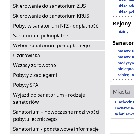
układ n
Skierowanie do sanatorium ZUS
układ o
układ p
Skierowanie do sanatorium KRUS
Rejony
Pobyt w sanatorium NFZ - odpłatność
niziny
Sanatorium pełnopłatne
Sanator
Wybór sanatorium pełnopłatnego
masaże r
Uzdrowiska
masaże u
medycyna
Wczasy zdrowotne
pielęgnac
Pobyty z zabiegami
zabiegi n
Pobyty SPA
Miasta
Wyjazd do sanatorium - rodzaje
sanatoriów
Ciechocin
Inowrocła
Sanatorium – nowoczesne możliwości
Wieniec-Z
pobytu leczniczego
Sanatorium - podstawowe informacje