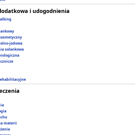
dodatkowa i udogodnienia
alking
lankowy
kosmetyczny
 solno-jodowa
nia solankowa
iologiczna
ecznicze
rehabilitacyjne
leczenia
gia
ogia
uchu
a materii
ążenia