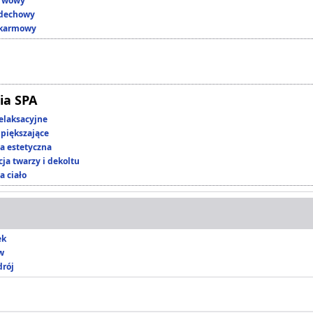
erwowy
ddechowy
okarmowy
ia SPA
elaksacyjne
piększające
 estetyczna
ja twarzy i dekoltu
a ciało
ek
w
drój