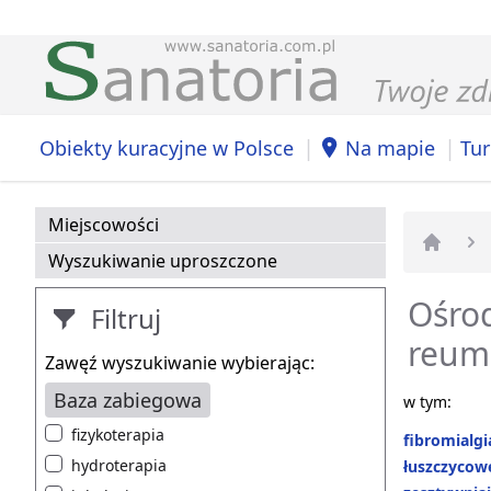
|
|
Obiekty kuracyjne w Polsce
Na mapie
Tur
Miejscowości
Wyszukiwanie uproszczone
Strona 
Ośrod
Filtruj
reuma
Zawęź wyszukiwanie wybierając:
Baza zabiegowa
w tym:
fizykoterapia
fibromialgi
hydroterapia
łuszczycow