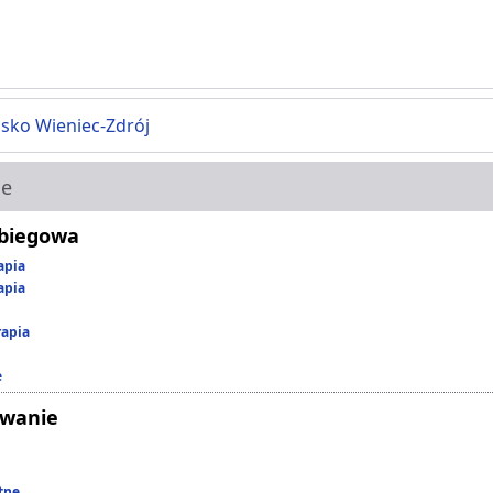
sko Wieniec-Zdrój
ie
abiegowa
apia
apia
rapia
e
owanie
tne