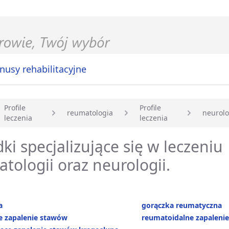
nusy rehabilitacyjne
Profile
Profile
reumatologia
neurolo
leczenia
leczenia
główna
ki specjalizujące się w leczeniu
tologii oraz neurologii.
a
gorączka reumatyczna
e zapalenie stawów
reumatoidalne zapaleni