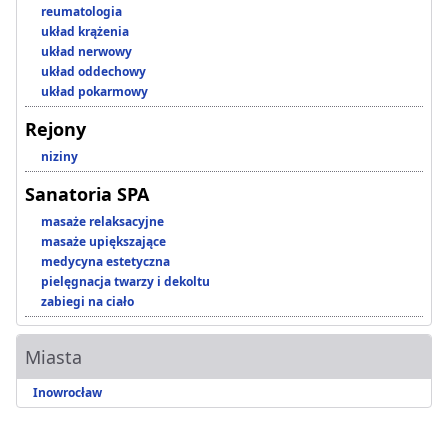
reumatologia
układ krążenia
układ nerwowy
układ oddechowy
układ pokarmowy
Rejony
niziny
Sanatoria SPA
masaże relaksacyjne
masaże upiększające
medycyna estetyczna
pielęgnacja twarzy i dekoltu
zabiegi na ciało
Miasta
Inowrocław