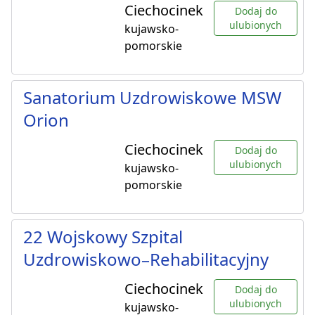
Ciechocinek
Dodaj do
ulubionych
kujawsko-
pomorskie
Sanatorium Uzdrowiskowe MSW
Orion
Ciechocinek
Dodaj do
ulubionych
kujawsko-
pomorskie
22 Wojskowy Szpital
Uzdrowiskowo–Rehabilitacyjny
Ciechocinek
Dodaj do
ulubionych
kujawsko-