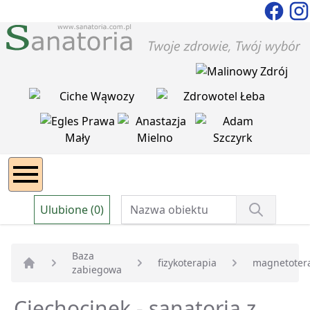
Ulubione (0)
Baza
fizykoterapia
magnetoter
zabiegowa
Strona główna
Ciechocinek - sanatoria z