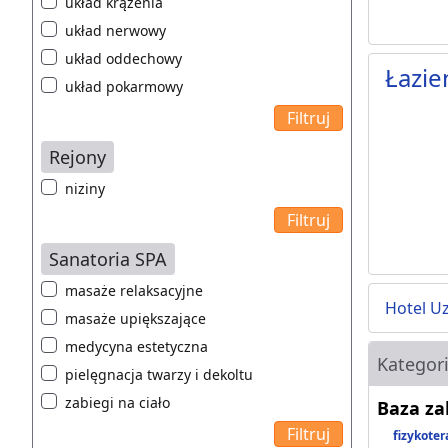
układ krążenia
układ nerwowy
układ oddechowy
Łazie
układ pokarmowy
Rejony
niziny
Sanatoria SPA
masaże relaksacyjne
Hotel U
masaże upiększające
medycyna estetyczna
Kategor
pielęgnacja twarzy i dekoltu
zabiegi na ciało
Baza z
fizykoter