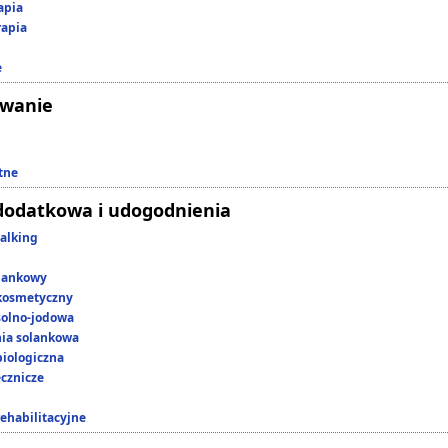
apia
rapia
e
owanie
tne
dodatkowa i udogodnienia
alking
lankowy
kosmetyczny
 solno-jodowa
nia solankowa
iologiczna
ecznicze
rehabilitacyjne