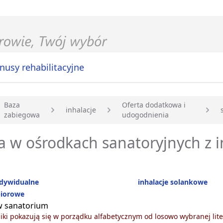
nusy rehabilitacyjne
Baza
Oferta dodatkowa i
inhalacje
zabiegowa
udogodnienia
główna
 w ośrodkach sanatoryjnych z i
ndywidualne
inhalacje solankowe
biorowe
 w sanatorium
ki pokazują się w porządku alfabetycznym od losowo wybranej lite