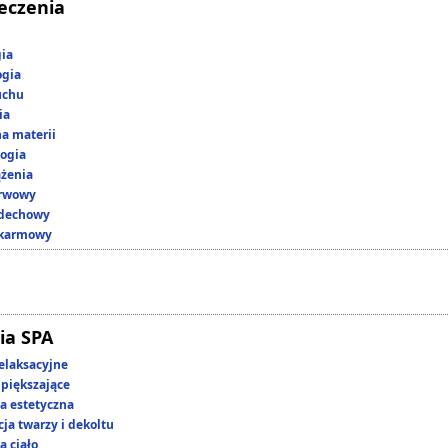
leczenia
gia
ogia
uchu
ia
a materii
ogia
ążenia
erwowy
ddechowy
okarmowy
ia SPA
elaksacyjne
piększające
 estetyczna
ja twarzy i dekoltu
a ciało