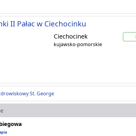
nki II Pałac w Ciechocinku
Ciechocinek
kujawsko-pomorskie
zdrowiskowy St. George
ie
abiegowa
apia