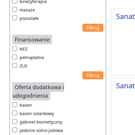
kinezyterapia
masaże
Sanat
pozostałe
Finansowanie
NFZ
pełnopłatne
ZUS
Sana
Oferta dodatkowa i
udogodnienia
basen
basen solankowy
gabinet kosmetyczny
jaskinie solno-jodowa