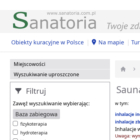
|
|
Obiekty kuracyjne w Polsce
Na mapie
Tur
Miejscowości
Wyszukiwanie uproszczone
Strona 
Sauna
Filtruj
Zawęź wyszukiwanie wybierając:
w tym:
Baza zabiegowa
inhalacje i
inhalacje z
fizykoterapia
Inhalacje
hydroterapia
Uwaga: wyni