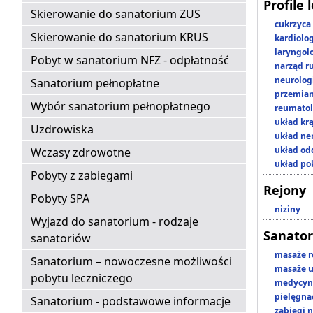
Profile 
Skierowanie do sanatorium ZUS
cukrzyca
Skierowanie do sanatorium KRUS
kardiolo
laryngol
Pobyt w sanatorium NFZ - odpłatność
narząd r
neurolog
Sanatorium pełnopłatne
przemian
Wybór sanatorium pełnopłatnego
reumatol
układ kr
Uzdrowiska
układ n
układ o
Wczasy zdrowotne
układ p
Pobyty z zabiegami
Rejony
Pobyty SPA
niziny
Wyjazd do sanatorium - rodzaje
Sanator
sanatoriów
masaże r
Sanatorium – nowoczesne możliwości
masaże u
pobytu leczniczego
medycyna
pielęgnac
Sanatorium - podstawowe informacje
zabiegi n