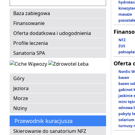
hydroter
kinezyte
Baza zabiegowa
masaże
pozostał
Finansowanie
Finans
Oferta dodatkowa i udogodnienia
NFZ
Profile leczenia
ZUS
pełnopła
Sanatoria SPA
Oferta 
Nordic W
Góry
basen
basen so
Jeziora
gabinet 
jaskinie
Morze
mini tęż
Niziny
odnowa b
pobyty l
Przewodnik kuracjusza
solarium
turnusy 
Skierowanie do sanatorium NFZ