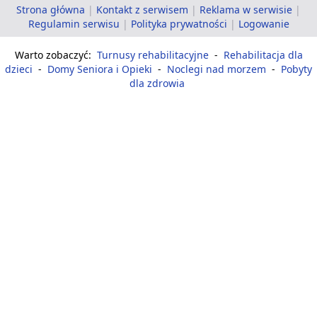
Strona główna
|
Kontakt z serwisem
|
Reklama w serwisie
|
Regulamin serwisu
|
Polityka prywatności
|
Logowanie
Warto zobaczyć:
Turnusy rehabilitacyjne
-
Rehabilitacja dla
dzieci
-
Domy Seniora i Opieki
-
Noclegi nad morzem
-
Pobyty
dla zdrowia