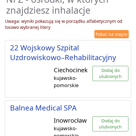
znajdziesz inhalacje
Uwaga: wyniki pokazują się w porządku alfabetycznym od
losowo wybranej litery
Pokaż na mapie
22 Wojskowy Szpital
Uzdrowiskowo–Rehabilitacyjny
Ciechocinek
Dodaj do
ulubionych
kujawsko-
pomorskie
Balnea Medical SPA
Inowrocław
Dodaj do
ulubionych
kujawsko-
pomorskie