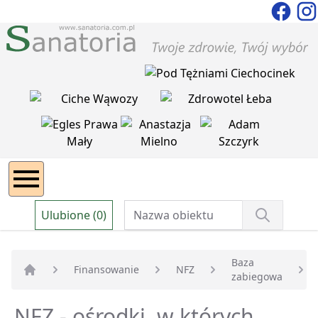
Ulubione (0)
Baza
Finansowanie
NFZ
zabiegowa
Strona główna
NFZ - ośrodki, w których