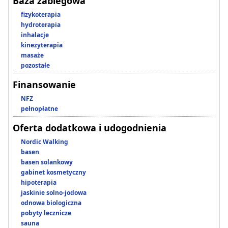
Baza zabiegowa
fizykoterapia
hydroterapia
inhalacje
kinezyterapia
masaże
pozostałe
Finansowanie
NFZ
pełnopłatne
Oferta dodatkowa i udogodnienia
Nordic Walking
basen
basen solankowy
gabinet kosmetyczny
hipoterapia
jaskinie solno-jodowa
odnowa biologiczna
pobyty lecznicze
sauna