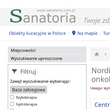
|
|
Obiekty kuracyjne w Polsce
Na mapie
Tur
Miejscowości
Wyszukiwanie uproszczone
Strona 
Nordi
Filtruj
onkol
Zawęź wyszukiwanie wybierając:
Uwaga: wyni
Baza zabiegowa
fizykoterapia
Cent
hydroterapia