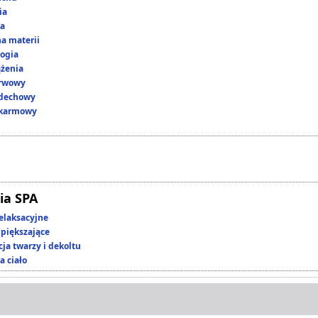
ia
ka
a materii
ogia
ążenia
erwowy
ddechowy
okarmowy
ia SPA
elaksacyjne
piększające
ja twarzy i dekoltu
a ciało