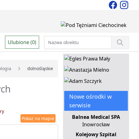
Ulubione (0)
logia
dolnośląskie
ych
Nowe ośrodki w
serwisie
ry
Balnea Medical SPA
Pokaż na mapie
Inowrocław
Kolejowy Szpital