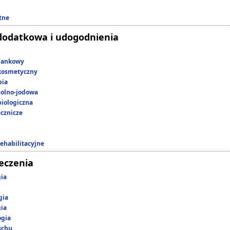
tne
dodatkowa i udogodnienia
lankowy
kosmetyczny
pia
 solno-jodowa
iologiczna
ecznicze
rehabilitacyjne
leczenia
gia
gia
gia
ogia
uchu