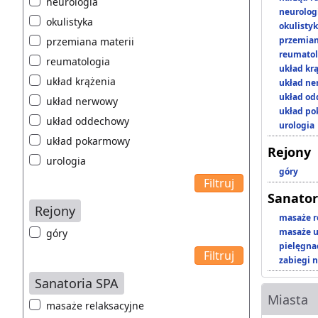
neurologia
neurolog
okulistyka
okulisty
przemian
przemiana materii
reumatol
reumatologia
układ kr
układ krążenia
układ n
układ o
układ nerwowy
układ p
układ oddechowy
urologia
układ pokarmowy
Rejony
urologia
góry
Sanator
Rejony
masaże r
masaże u
góry
pielęgnac
zabiegi n
Sanatoria SPA
Miasta
masaże relaksacyjne