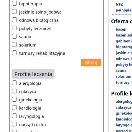
hipoterapia
NFZ
pełnopła
jaskinie solno-jodowa
odnowa biologiczna
Oferta 
pobyty lecznicze
basen
basen so
sauna
gabinet 
solarium
hipotera
turnusy rehabilitacyjne
jaskinie
odnowa b
pobyty l
sauna
Profile leczenia
solarium
turnusy 
alergologia
cukrzyca
Profile 
ginekologia
alergolo
cukrzyca
kardiologia
ginekolo
laryngologia
kardiolo
narząd ruchu
laryngol
narząd r