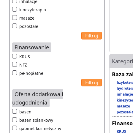
inhalacje
kinezyterapia
masaże
pozostałe
Finansowanie
KRUS
Kategor
NFZ
pełnopłatne
Baza z
fizykoter
hydroter
Oferta dodatkowa i
inhalacje
kinezyte
udogodnienia
masaże
basen
pozostał
basen solankowy
Finans
gabinet kosmetyczny
KRUS