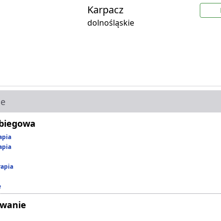
Karpacz
dolnośląskie
ie
abiegowa
apia
apia
rapia
e
owanie