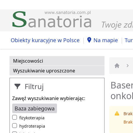
|
|
Obiekty kuracyjne w Polsce
Na mapie
Tur
Miejscowości
Wyszukiwanie uproszczone
Strona 
Basen
Filtruj
onkol
Zawęź wyszukiwanie wybierając:
Baza zabiegowa
Brak
fizykoterapia
Brak
hydroterapia