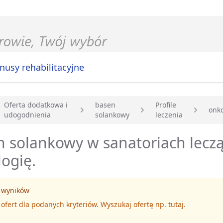
nusy rehabilitacyjne
Oferta dodatkowa i
basen
Profile
onko
udogodnienia
solankowy
leczenia
główna
 solankowy w sanatoriach lecz
ogię.
 wyników
 ofert dla podanych kryteriów. Wyszukaj ofertę np.
tutaj
.