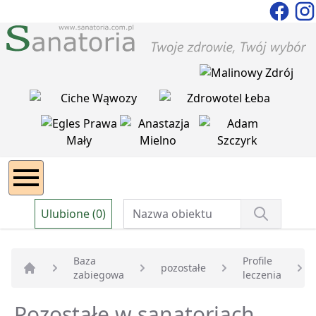
Ulubione (0)
Baza
Profile
pozostałe
zabiegowa
leczenia
Strona główna
Pozostałe w sanatoriach