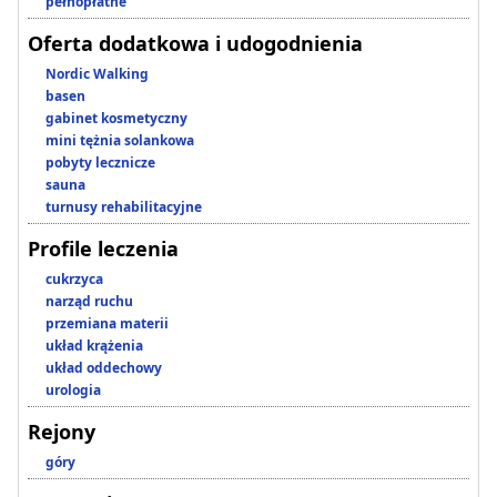
pełnopłatne
Oferta dodatkowa i udogodnienia
Nordic Walking
basen
gabinet kosmetyczny
mini tężnia solankowa
pobyty lecznicze
sauna
turnusy rehabilitacyjne
Profile leczenia
cukrzyca
narząd ruchu
przemiana materii
układ krążenia
układ oddechowy
urologia
Rejony
góry