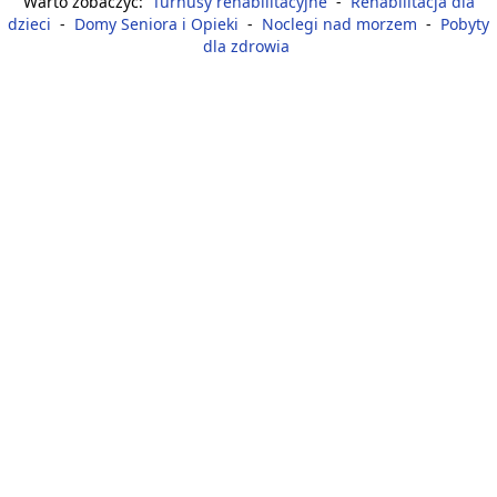
Warto zobaczyć:
Turnusy rehabilitacyjne
-
Rehabilitacja dla
dzieci
-
Domy Seniora i Opieki
-
Noclegi nad morzem
-
Pobyty
dla zdrowia