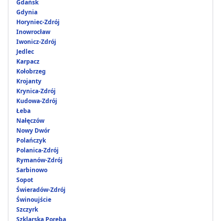
Gdańsk
Gdynia
Horyniec-Zdrój
Inowrocław
Iwonicz-Zdrój
Jedlec
Karpacz
Kołobrzeg
Krojanty
Krynica-Zdrój
Kudowa-Zdrój
Łeba
Nałęczów
Nowy Dwór
Polańczyk
Polanica-Zdrój
Rymanów-Zdrój
Sarbinowo
Sopot
Świeradów-Zdrój
Świnoujście
Szczyrk
Szklarska Poręba