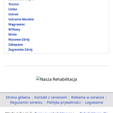
Tuczno
Ustka
Ustroń
Ustronie Morskie
Wągrowiec
Wilkasy
Wisła
Wysowa-Zdrój
Zakopane
Żegiestów-Zdrój
Strona główna
|
Kontakt z serwisem
|
Reklama w serwisie
|
Regulamin serwisu
|
Polityka prywatności
|
Logowanie