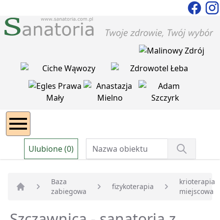
Ulubione (0)
Baza
krioterapia
fizykoterapia
zabiegowa
miejscowa
Strona główna
Szczawnica - sanatoria z