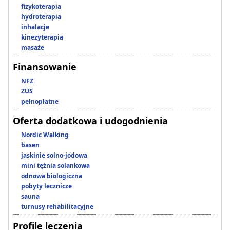
fizykoterapia
hydroterapia
inhalacje
kinezyterapia
masaże
Finansowanie
NFZ
ZUS
pełnopłatne
Oferta dodatkowa i udogodnienia
Nordic Walking
basen
jaskinie solno-jodowa
mini tężnia solankowa
odnowa biologiczna
pobyty lecznicze
sauna
turnusy rehabilitacyjne
Profile leczenia