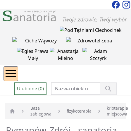
Ulubione (0)
Baza
krioterapia
fizykoterapia
zabiegowa
miejscowa
Strona główna
Rymanów-Zdrój - sanatoria