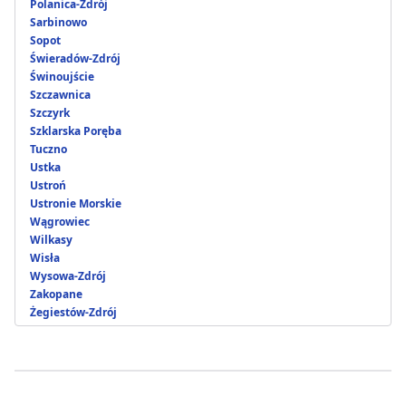
Polanica-Zdrój
Sarbinowo
Sopot
Świeradów-Zdrój
Świnoujście
Szczawnica
Szczyrk
Szklarska Poręba
Tuczno
Ustka
Ustroń
Ustronie Morskie
Wągrowiec
Wilkasy
Wisła
Wysowa-Zdrój
Zakopane
Żegiestów-Zdrój