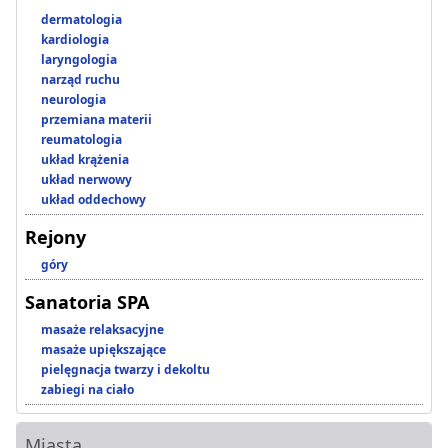
dermatologia
kardiologia
laryngologia
narząd ruchu
neurologia
przemiana materii
reumatologia
układ krążenia
układ nerwowy
układ oddechowy
Rejony
góry
Sanatoria SPA
masaże relaksacyjne
masaże upiększające
pielęgnacja twarzy i dekoltu
zabiegi na ciało
Miasta