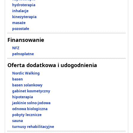
hydroterapia
inhalacje
kinezyterapia
masaże
pozostałe
Finansowanie
NFZ
pełnopłatne
Oferta dodatkowa i udogodnienia
Nordic Walking
basen
basen solankowy
gabinet kosmetyczny
hipoterapia
jaskinie solno-jodowa
odnowa biologiczna
pobyty lecznicze
sauna
turnusy rehabilitacyjne