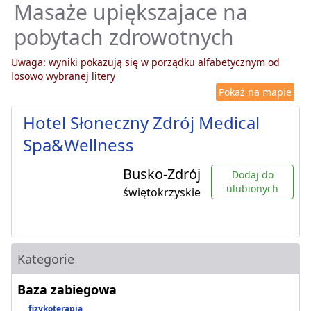
Masaże upiększajace na
pobytach zdrowotnych
Uwaga: wyniki pokazują się w porządku alfabetycznym od
losowo wybranej litery
Pokaż na mapie
Hotel Słoneczny Zdrój Medical
Spa&Wellness
Busko-Zdrój
Dodaj do
ulubionych
świętokrzyskie
Kategorie
Baza zabiegowa
fizykoterapia