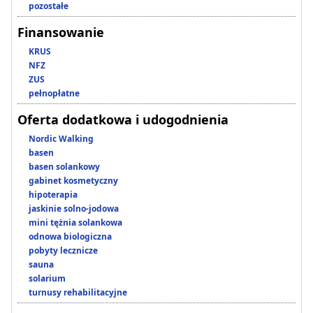
pozostałe
Finansowanie
KRUS
NFZ
ZUS
pełnopłatne
Oferta dodatkowa i udogodnienia
Nordic Walking
basen
basen solankowy
gabinet kosmetyczny
hipoterapia
jaskinie solno-jodowa
mini tężnia solankowa
odnowa biologiczna
pobyty lecznicze
sauna
solarium
turnusy rehabilitacyjne