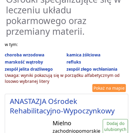
leczeniu układu
pokarmowego oraz
przemiany materii.
w tym:
choroba wrzodowa
kamica żółciowa
marskość wątroby
refluks
zespół jelita drażliwego
zespół złego wchłaniania
Uwaga: wyniki pokazują się w porządku alfabetycznym od
losowo wybranej litery
Pokaż na mapie
ANASTAZJA Ośrodek
Rehabilitacyjno-Wypoczynkowy
Mielno
Dodaj do
ulubionych
zachodniopomorskie