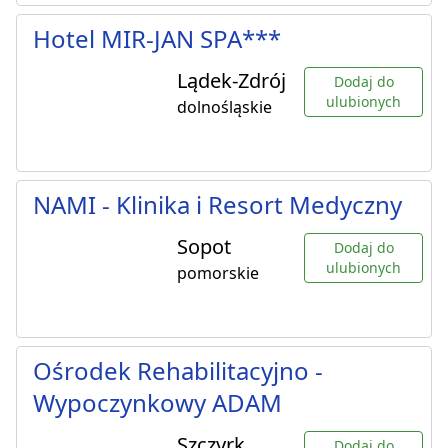
Hotel MIR-JAN SPA***
Lądek-Zdrój
Dodaj do
ulubionych
dolnośląskie
NAMI - Klinika i Resort Medyczny
Sopot
Dodaj do
ulubionych
pomorskie
Ośrodek Rehabilitacyjno -
Wypoczynkowy ADAM
Szczyrk
Dodaj do