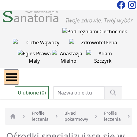
Ulubione (0)
Profile
układ
Profile
leczenia
pokarmowy
leczenia
Strona główna
Ośrodki specjalizujące się w