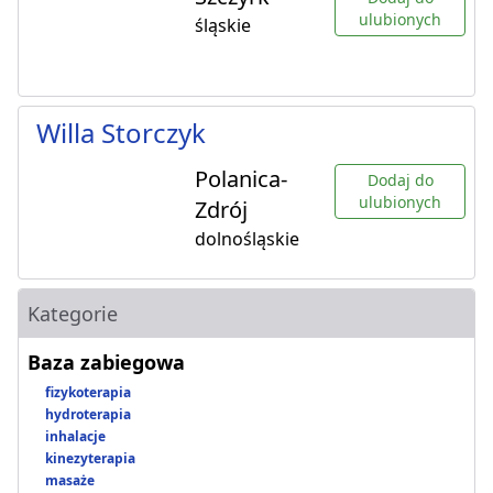
ulubionych
śląskie
Willa Storczyk
Polanica-
Dodaj do
ulubionych
Zdrój
dolnośląskie
Kategorie
Baza zabiegowa
fizykoterapia
hydroterapia
inhalacje
kinezyterapia
masaże