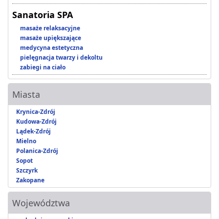
Sanatoria SPA
masaże relaksacyjne
masaże upiększające
medycyna estetyczna
pielęgnacja twarzy i dekoltu
zabiegi na ciało
Miasta
Krynica-Zdrój
Kudowa-Zdrój
Lądek-Zdrój
Mielno
Polanica-Zdrój
Sopot
Szczyrk
Zakopane
Województwa