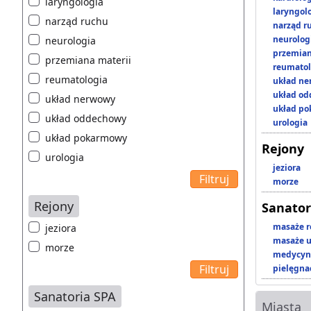
laryngologia
laryngol
narząd ruchu
narząd r
neurolog
neurologia
przemian
przemiana materii
reumatol
reumatologia
układ n
układ o
układ nerwowy
układ p
układ oddechowy
urologia
układ pokarmowy
Rejony
urologia
jeziora
morze
Rejony
Sanator
masaże r
jeziora
masaże u
morze
medycyna
pielęgnac
Sanatoria SPA
Miasta