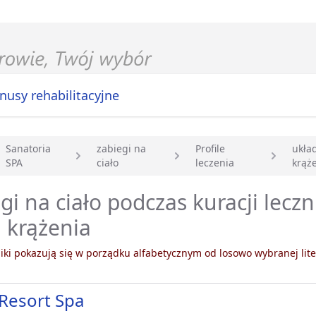
nusy rehabilitacyjne
Sanatoria
zabiegi na
Profile
ukła
SPA
ciało
leczenia
krąż
główna
gi na ciało podczas kuracji leczn
 krążenia
ki pokazują się w porządku alfabetycznym od losowo wybranej lite
Resort Spa