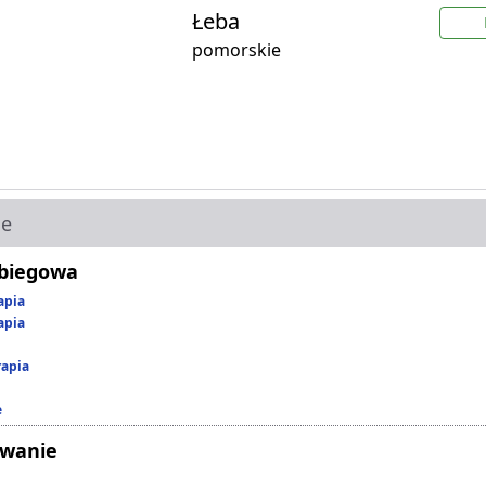
Łeba
pomorskie
ie
abiegowa
apia
apia
rapia
e
owanie