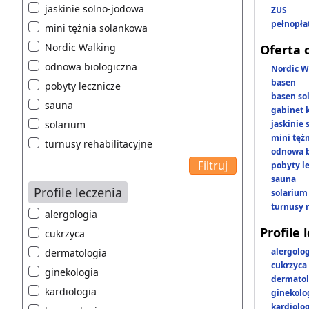
jaskinie solno-jodowa
ZUS
pełnopła
mini tężnia solankowa
Nordic Walking
Oferta 
odnowa biologiczna
Nordic W
basen
pobyty lecznicze
basen so
sauna
gabinet 
solarium
jaskinie
mini tęż
turnusy rehabilitacyjne
odnowa b
pobyty l
sauna
Profile leczenia
solarium
turnusy 
alergologia
Profile 
cukrzyca
alergolo
dermatologia
cukrzyca
ginekologia
dermatol
kardiologia
ginekolo
kardiolo