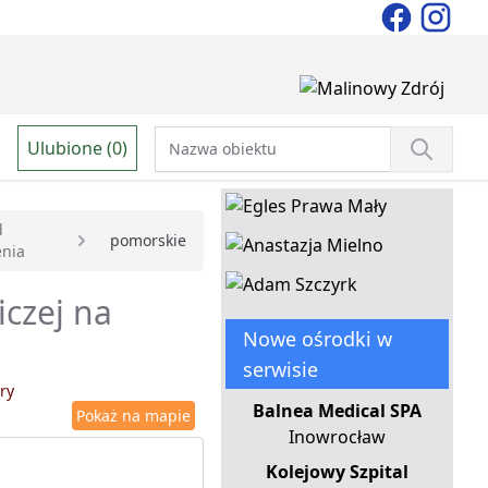
Ulubione (0)
d
pomorskie
enia
iczej na
Nowe ośrodki w
serwisie
ry
Balnea Medical SPA
Pokaż na mapie
Inowrocław
Kolejowy Szpital