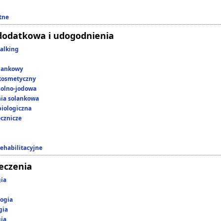
tne
dodatkowa i udogodnienia
alking
lankowy
kosmetyczny
 solno-jodowa
nia solankowa
iologiczna
ecznicze
rehabilitacyjne
leczenia
gia
ogia
gia
gia