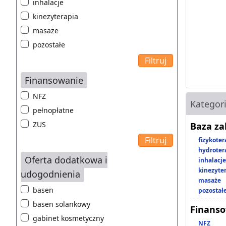
inhalacje
kinezyterapia
masaże
pozostałe
Finansowanie
NFZ
Kategor
pełnopłatne
ZUS
Baza z
fizykoter
hydroter
Oferta dodatkowa i
inhalacje
kinezyte
udogodnienia
masaże
basen
pozostał
basen solankowy
Finans
gabinet kosmetyczny
NFZ