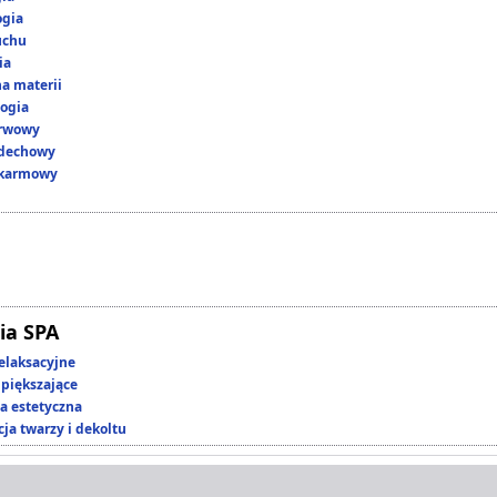
ogia
uchu
ia
a materii
ogia
erwowy
ddechowy
okarmowy
ia SPA
elaksacyjne
piększające
 estetyczna
ja twarzy i dekoltu