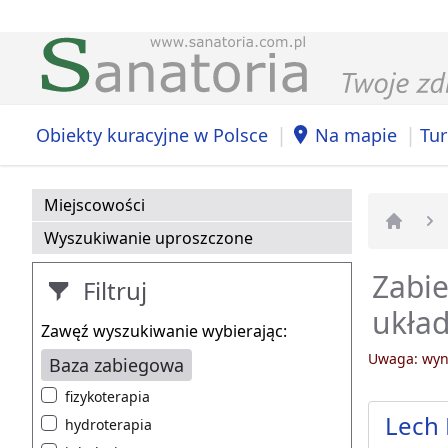
|
|
Obiekty kuracyjne w Polsce
Na mapie
Tur
Miejscowości
Wyszukiwanie uproszczone
Strona 
Zabie
Filtruj
układ
Zawęź wyszukiwanie wybierając:
Uwaga: wyni
Baza zabiegowa
fizykoterapia
Lech 
hydroterapia