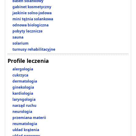
basen solankowy
gabinet kosmetyczny
jaskinie solno-jodowa
mini tężnia solankowa
odnowa biologiczna
pobyty lecznicze
sauna
solarium
turnusy rehabilitacyjne
Profile leczenia
alergologia
cukrzyca
dermatologia
ginekologia
kardiologia
laryngologia
narząd ruchu
neurologia
przemiana materii
reumatologia
układ krążenia
układ nerwowy