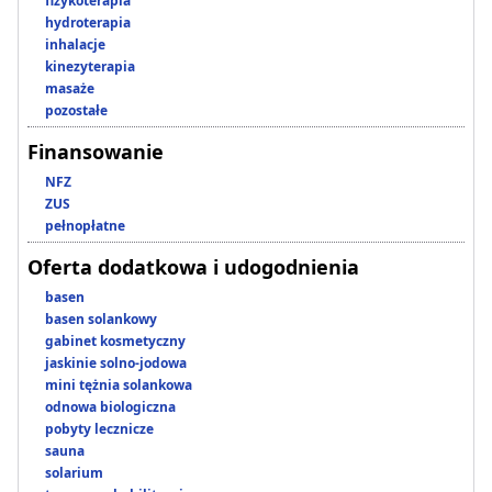
fizykoterapia
hydroterapia
inhalacje
kinezyterapia
masaże
pozostałe
Finansowanie
NFZ
ZUS
pełnopłatne
Oferta dodatkowa i udogodnienia
basen
basen solankowy
gabinet kosmetyczny
jaskinie solno-jodowa
mini tężnia solankowa
odnowa biologiczna
pobyty lecznicze
sauna
solarium