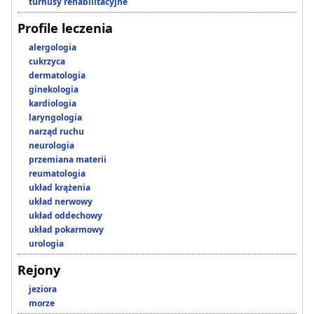
turnusy rehabilitacyjne
Profile leczenia
alergologia
cukrzyca
dermatologia
ginekologia
kardiologia
laryngologia
narząd ruchu
neurologia
przemiana materii
reumatologia
układ krążenia
układ nerwowy
układ oddechowy
układ pokarmowy
urologia
Rejony
jeziora
morze